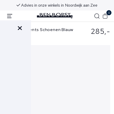
vanaf €50 (NL & BE)
Voor 16:00 uur besteld,
0
285,-
Mason Garments Schoenen Blauw
Tia Nativo