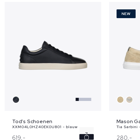
NEW
Tod's Schoenen
Mason G
XXM04L0HZ40EK0U801 - blauw
Tia Sarbini
7
619,
-
280,
-