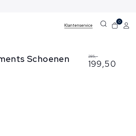
0
Klantenservice
ments Schoenen
285,-
199,50