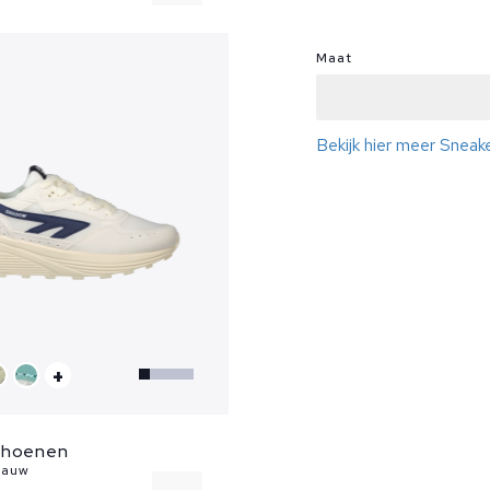
42
Maat
43
44
Bekijk hier meer Snea
45
...
+
choenen
lauw