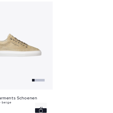
arments Schoenen
 - beige
41