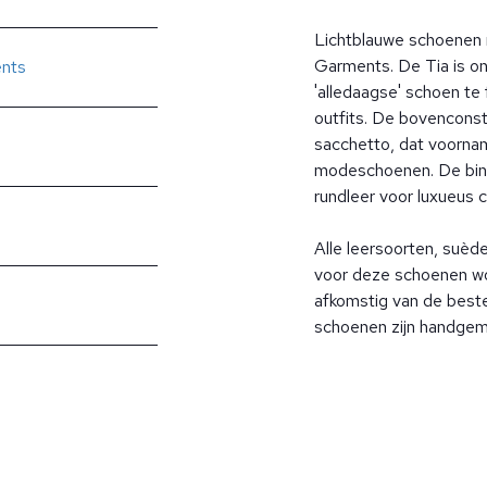
Lichtblauwe schoenen
Garments. De Tia is o
nts
'alledaagse' schoen te
outfits. De bovenconst
sacchetto, dat voornam
modeschoenen. De binn
rundleer voor luxueus 
Alle leersoorten, suèd
voor deze schoenen wo
afkomstig van de beste 
schoenen zijn handgemaa
?