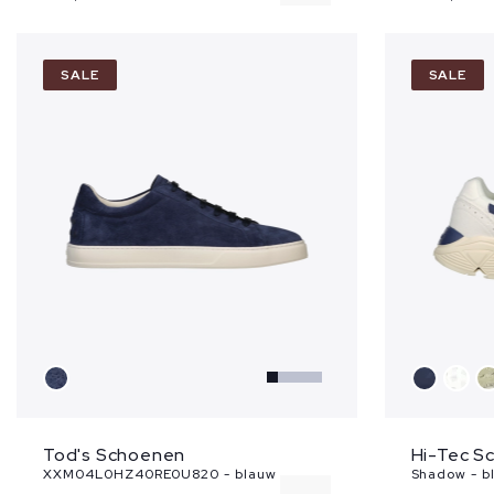
8
SALE
SALE
8.5
10
11
Tod's Schoenen
Hi-Tec S
XXM04L0HZ40RE0U820 - blauw
Shadow - b