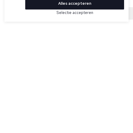
Alles accepteren
Bekijk hier meer Jassen van Herno
Selectie accepteren
Sold
Maat
Donkergrijze jas voor heren van Herno.
Specificaties
Kleur:
Grijs
Merk:
Herno
Artikelnummer:
PC0009ULE-12456Z