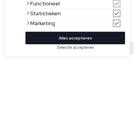
Functioneel
Statistieken
Marketing
Alles accepteren
Bekijk hier meer T-shirts van Gran Sasso
Selectie accepteren
Sold
Maat
Bruin T-shirt voor heren van Gran Sasso. Dit T-shirt heeft
een geribde boord, korte mouwen en een normale pasvorm.
Specificaties
Pasvorm:
Regular fit