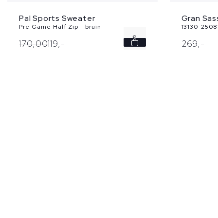
Pal Sports Sweater
Gran Sas
Pre Game Half Zip - bruin
13130-2508
S
170,
00
119,
-
269,
-
M
XL