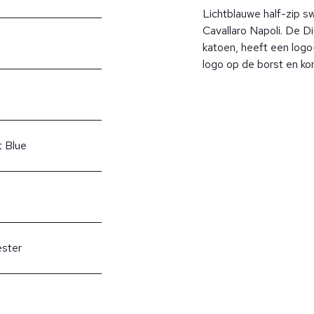
Lichtblauwe half-zip 
Cavallaro Napoli. De D
katoen, heeft een log
logo op de borst en komt
t Blue
ester