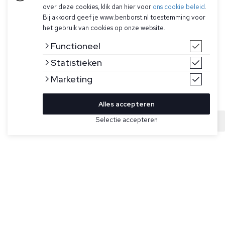
over deze cookies, klik dan hier voor
ons cookie beleid
.
Bij akkoord geef je www.benborst.nl toestemming voor
het gebruik van cookies op onze website.
Functioneel
Statistieken
Marketing
Alles accepteren
Bekijk hier meer Broeken van Cavallaro
Selectie accepteren
Sold
Maat
Grijze joggingsbroek voor heren model Taddeo Jogger van
Cavallaro Napoli. De Taddeo Jogger is een verfijnde
toevoeging aan je garderobe die moeiteloos comfort en stijl
combineert. Met een regular fit biedt de jogger een
comfortabele pasvorm zonder dat het je bewegingsvrijheid
beperkt. De hoogwaardige blend van katoen en elastaan
zorgt voor een zachte touch en een subtiele stretch. Deze