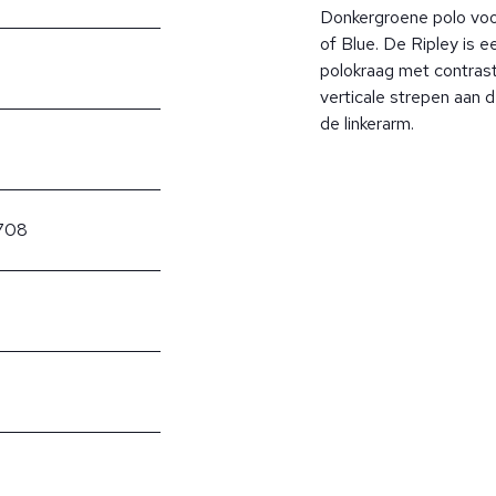
Donkergroene polo voo
of Blue. De Ripley is e
polokraag met contras
verticale strepen aan d
de linkerarm.
/708