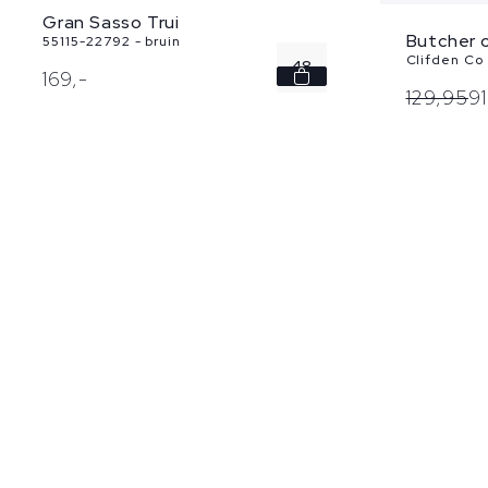
Gran Sasso Trui
Butcher o
55115-22792 - bruin
Clifden Co
48
169,
-
129,
95
91
50
52
54
56
...