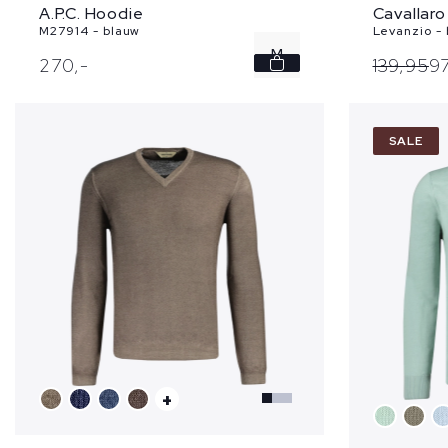
A.P.C. Hoodie
Cavallaro
M27914 - blauw
Levanzio -
M
270,
-
139,
95
97
L
SALE
XL
XXL
+