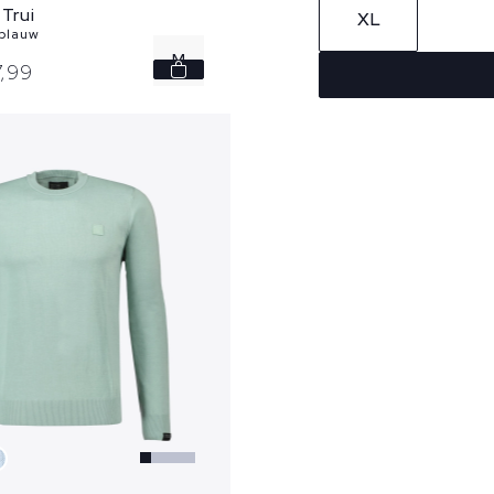
 Trui
XL
 blauw
M
,
99
L