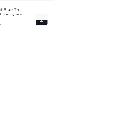
f Blue Trui
 Crew - groen
L
,
-