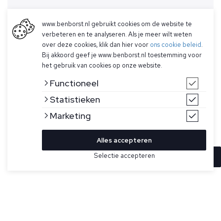
www.benborst.nl gebruikt cookies om de website te
verbeteren en te analyseren. Als je meer wilt weten
over deze cookies, klik dan hier voor
ons cookie beleid
.
Bij akkoord geef je www.benborst.nl toestemming voor
het gebruik van cookies op onze website.
Functioneel
Statistieken
Marketing
Alles accepteren
Selectie accepteren
In winkelwagen
Kleur
Maat
M
Blauw overshirt model Finn Pocket van Butcher of Blue. De
Finn heeft witte knoopjes, twee pockets op de borst,
manchetten met knoop en een subtiel logo.