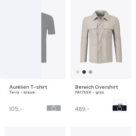
SOLD
Aurélien T-shirt
Berwich Overshirt
Terry - blauw
FA1755X - grijs
48
105,
-
489,
-
50