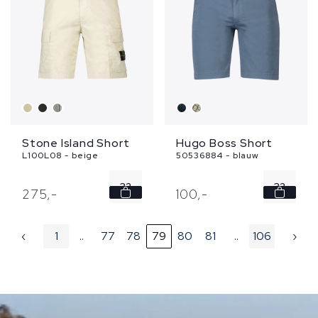
36
...
Stone Island Short
Hugo Boss Short
L100L08 - beige
50536884 - blauw
32
32
275,
-
100,
-
‹
1
..
77
78
79
80
81
..
106
›