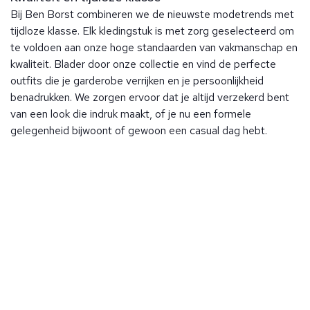
Bij Ben Borst combineren we de nieuwste modetrends met
tijdloze klasse. Elk kledingstuk is met zorg geselecteerd om
te voldoen aan onze hoge standaarden van vakmanschap en
kwaliteit. Blader door onze collectie en vind de perfecte
outfits die je garderobe verrijken en je persoonlijkheid
benadrukken. We zorgen ervoor dat je altijd verzekerd bent
van een look die indruk maakt, of je nu een formele
gelegenheid bijwoont of gewoon een casual dag hebt.
Over Ben Borst
Bij Ben Borst geniet je van persoonlijke service en aandacht
voor elk detail, zodat je altijd perfect gekleed de deur uit
Klantenservice
gaat. Onze winkels, gelegen in het hart van Noordwijk en op
Bij Ben Borst geniet je van persoonlijke service en aandacht
slechts 200 meter van de kust, bieden een stijlvolle en
voor elk detail, zodat je altijd perfect gekleed de deur
ontspannen winkelervaring. We voeren een uitgebreide