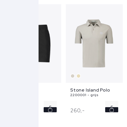
XL
L
XXL
XL
XXL
...
+
Wahts Short
Stone Island Polo
Ross - zwart
2200001 - grijs
S
S
199,
-
260,
-
M
3XL