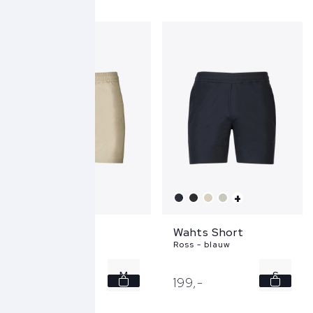
+
+
Wahts Short
Wahts Short
Ross - beige
Ross - blauw
M
S
199,
-
199,
-
L
M