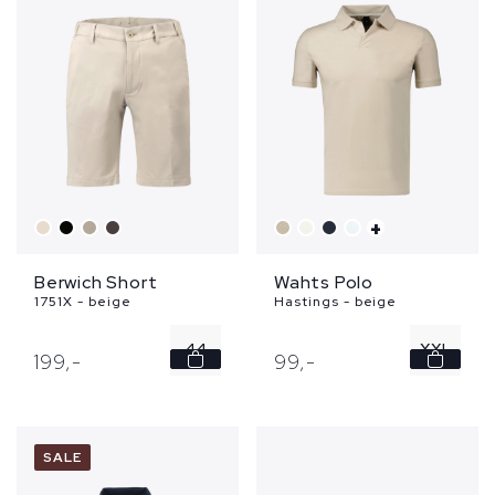
52
+
Berwich Short
Wahts Polo
1751X - beige
Hastings - beige
44
XXL
199,
-
99,
-
46
50
SALE