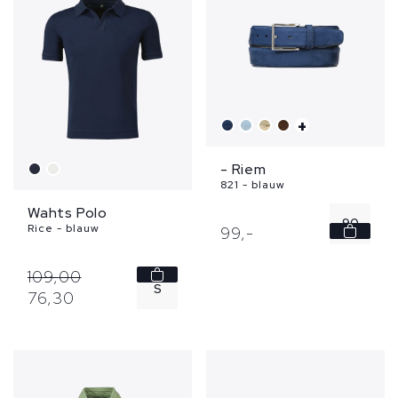
52
58
+
- Riem
821 - blauw
Wahts Polo
90
Rice - blauw
99,
-
95
109,
00
S
76,
30
XXL