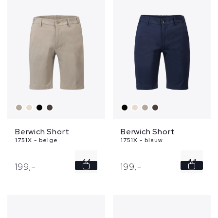
Berwich Short
Berwich Short
1751X - beige
1751X - blauw
44
44
199,
-
199,
-
46
48
52
50