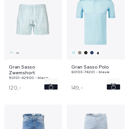
+
Gran Sasso
Gran Sasso Polo
Zwemshort
60103-74201 - blauw
90101-42900 - blauw
L
50
120,
-
149,
-
54
56
58