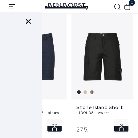
0
+
Replay Short
Stone Island Short
M9782A.8366197 - blauw
L100L08 - zwart
36
31
139,
-
275,
-