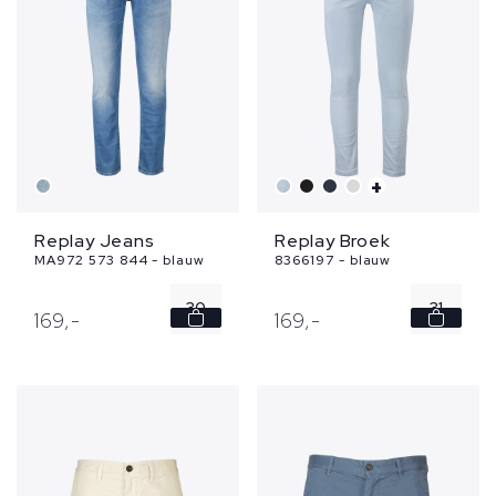
+
Replay Jeans
Replay Broek
MA972 573 844 - blauw
8366197 - blauw
30
31
169,
-
169,
-
31
33
32
34
33