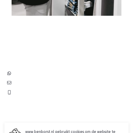
Heb je vragen? Neem contact
op met ons!
Hoofdstraat 83
2202 EV Noordwijk aan Zee
+31 (0)6 3848 0689
contact@benborst.nl
071 362 25 35
www.benborst.nl gebruikt cookies om de website te