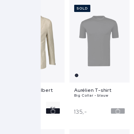
L
SOLD
XL
XXL
Corneliani Colbert
Aurélien T-shirt
2516948 - beige
Big Collar - blauw
56
1.149,
-
135,
-