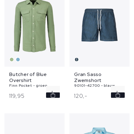
Butcher of Blue
Gran Sasso
Overshirt
Zwemshort
Finn Pocket - groen
90101-42700 - blauw
L
L
119,
95
120,
-
XXL