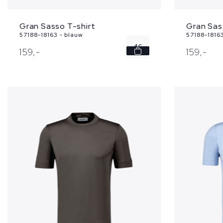
Gran Sasso T-shirt
Gran Sas
57188-18163 - blauw
57188-1816
46
159,
-
159,
-
48
50
52
54
...