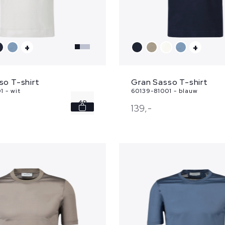
+
+
so T-shirt
Gran Sasso T-shirt
1 - wit
60139-81001 - blauw
48
139,
-
54
56
58
60