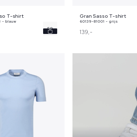
so T-shirt
Gran Sasso T-shirt
3 - blauw
60139-81001 - grijs
50
139,
-
54