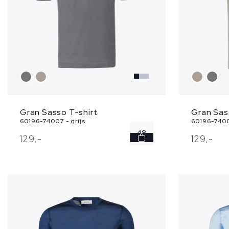
Gran Sasso T-shirt
Gran Sas
60196-74007 - grijs
60196-7400
48
129,
-
129,
-
56