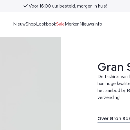
Voor 16:00 uur besteld, morgen in huis!
Nieuw
Shop
Lookbook
Sale
Merken
Nieuws
Info
Gran 
De t-shirts van
hun hoge kwalite
het aanbod bij B
verzending!
Over Gran Sa