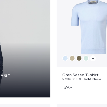
+
 van
Gran Sasso T-shirt
57136-21810 - licht blauw
169,
-