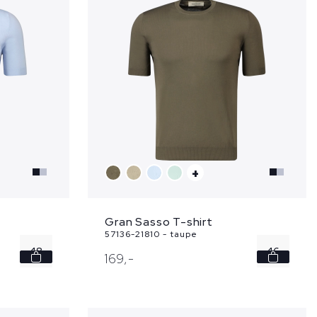
+
Gran Sasso T-shirt
57136-21810 - taupe
48
46
169,
-
50
48
56
50