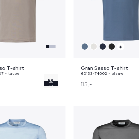
+
so T-shirt
Gran Sasso T-shirt
7 - taupe
60133-74002 - blauw
58
115,
-