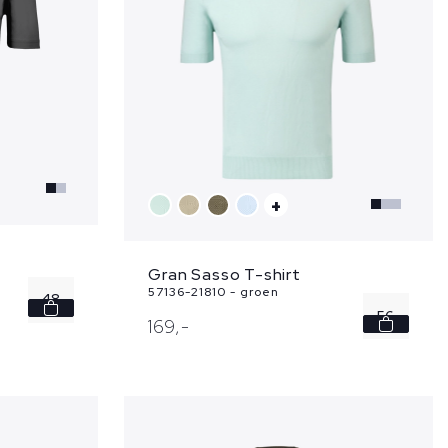
+
Gran Sasso T-shirt
57136-21810 - groen
48
56
169,
-