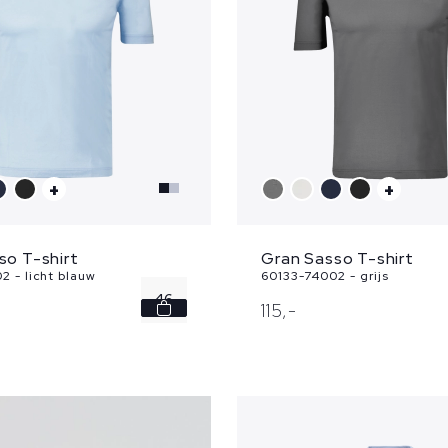
+
+
so T-shirt
Gran Sasso T-shirt
2 - licht blauw
60133-74002 - grijs
46
115,
-
58
60