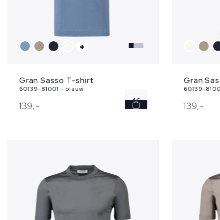
+
Gran Sasso T-shirt
Gran Sas
60139-81001 - blauw
60139-8100
46
139,
-
139,
-
48
50
60