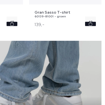
Gran Sasso T-shirt
60139-81001 - groen
48
48
139,
-
50
56
52
60
54
56
...