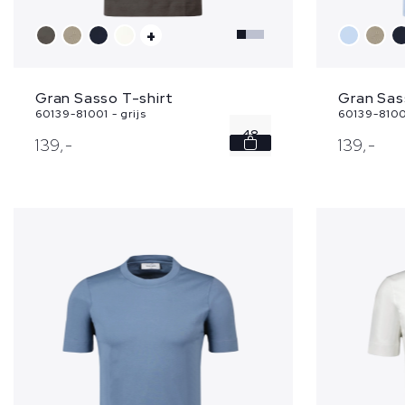
+
Gran Sasso T-shirt
Gran Sas
60139-81001 - grijs
60139-8100
48
139,
-
139,
-
50
52
54
56
...