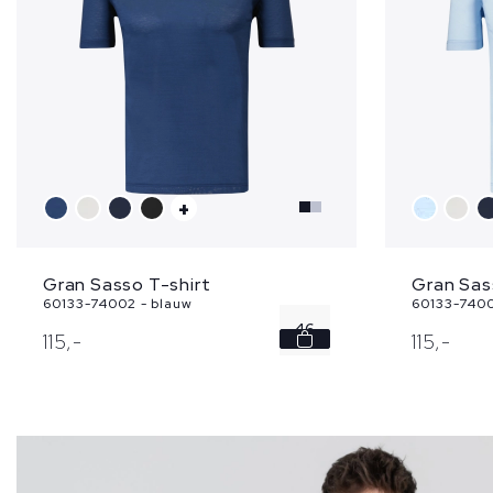
+
Gran Sasso T-shirt
Gran Sas
60133-74002 - blauw
60133-7400
46
115,
-
115,
-
48
50
54