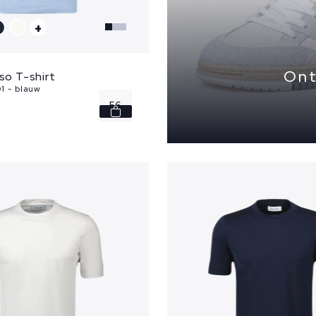
+
Ont
so T-shirt
1 - blauw
56