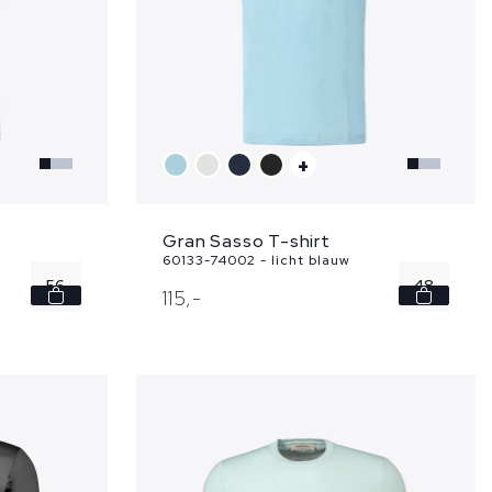
+
Gran Sasso T-shirt
60133-74002 - licht blauw
56
48
115,
-