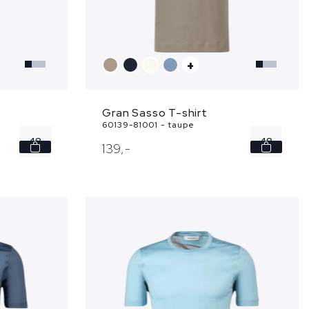
+
Gran Sasso T-shirt
60139-81001 - taupe
48
48
139,
-
50
50
52
56
54
58
56
60
...