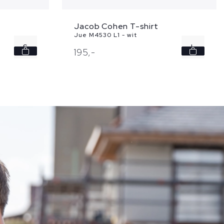
Jacob Cohen T-shirt
Jue M4530 L1 - wit
S
L
195,
-
XL
XXL
XXL