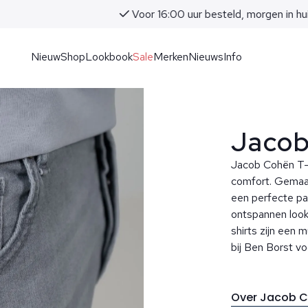
Voor 16:00 uur besteld, morgen in huis!
Nieuw
Shop
Lookbook
Sale
Merken
Nieuws
Info
Jacob
Jacob Cohën T-s
comfort. Gemaa
een perfecte pas
ontspannen look
shirts zijn een 
bij Ben Borst voo
Over Jacob 