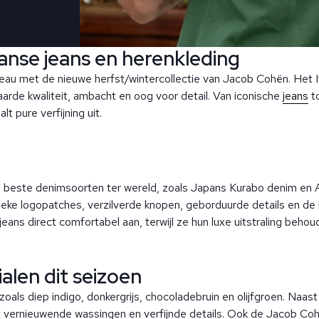
aanse jeans en herenkleding
iveau met de nieuwe herfst/wintercollectie van Jacob Cohën. Het 
arde kwaliteit, ambacht en oog voor detail. Van iconische
jeans
t
t pure verfijning uit.
beste denimsoorten ter wereld, zoals Japans Kurabo denim en A
ieke logopatches, verzilverde knopen, geborduurde details en de
ns direct comfortabel aan, terwijl ze hun luxe uitstraling behou
alen dit seizoen
n zoals diep indigo, donkergrijs, chocoladebruin en olijfgroen. Naa
 vernieuwende wassingen en verfijnde details. Ook de Jacob Cohë