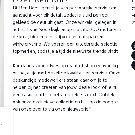
Over Ben Borst
Bij Ben Borst geniet je van persoonlijke service en
aandacht voor elk detail, zodat je altijd perfect
H
gekleed de deur uit gaat. Onze winkels, gelegen in
2
het hart van Noordwijk en op slechts 200 meter van
de kust, bieden een stijlvolle en ontspannen
winkelervaring. We voeren een uitgebreide selectie
topmerken, zodat je altijd de nieuwste trends vindt.
Kom langs voor advies op maat of shop eenvoudig
online, altijd met dezelfde kwaliteit en service. Onze
deskundige medewerkers staan klaar om je te
helpen bij het creëren van jouw ideale look, of je nu
een casual outfit of iets formelers zoekt. Ontdek
ook onze exclusieve collectie en blijf op de hoogte
van onze events via onze nieuwsbrief!
er