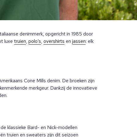
Italiaanse denimmerk, opgericht in 1985 door
ot luxe
truien
,
polo’s
,
overshirts
en
jassen
: elk
merikaans Cone Mills denim. De broeken zijn
 kenmerkende merkgeur. Dankzij de innovatieve
den.
st de klassieke Bard- en Nick-modellen
n truien en sweaters zijn dit seizoen