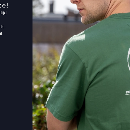
te!
tijd
ts.
it