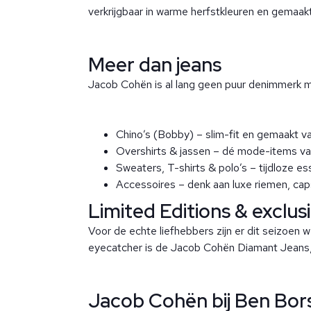
verkrijgbaar in warme herfstkleuren en gemaakt 
Meer dan jeans
Jacob Cohën is al lang geen puur denimmerk me
Chino’s (Bobby) – slim-fit en gemaakt va
Overshirts & jassen – dé mode-items van 
Sweaters, T-shirts & polo’s – tijdloze e
Accessoires – denk aan luxe riemen, caps
Limited Editions & exclus
Voor de echte liefhebbers zijn er dit seizoen 
eyecatcher is de Jacob Cohën Diamant Jeans, 
Jacob Cohën bij Ben Bor