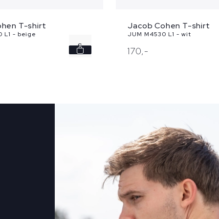
hen T-shirt
Jacob Cohen T-shirt
 L1 - beige
JUM M4530 L1 - wit
S
170,
-
M
L
XL