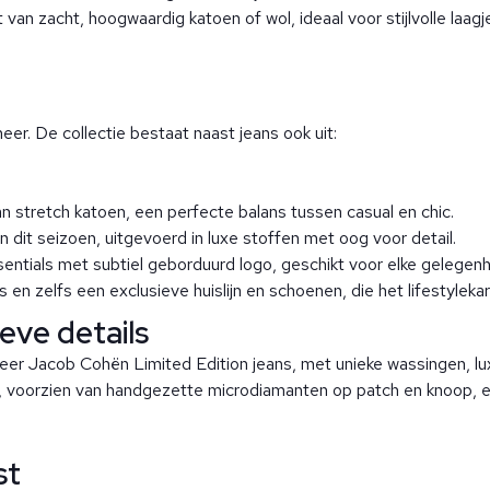
van zacht, hoogwaardig katoen of wol, ideaal voor stijlvolle laagj
er. De collectie bestaat naast jeans ook uit:
n stretch katoen, een perfecte balans tussen casual en chic.
dit seizoen, uitgevoerd in luxe stoffen met oog voor detail.
ssentials met subtiel geborduurd logo, geschikt voor elke gelegenh
 en zelfs een exclusieve huislijn en schoenen, die het lifestyle
ieve details
weer Jacob Cohën Limited Edition jeans, met unieke wassingen, lu
voorzien van handgezette microdiamanten op patch en knoop, excl
st