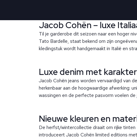
Jacob Cohën – luxe Itali
Til je garderobe dit seizoen naar een hoger n
Tato Bardelle, staat bekend om zijn ongeëvena
kledingstuk wordt handgemaakt in Italië en straal
Luxe denim met karakter
Jacob Cohën jeans worden vervaardigd van de 
herkenbaar aan de hoogwaardige afwerking: un
wassingen en de perfecte pasvorm voelen de jea
Nieuwe kleuren en materi
De herfst/wintercollectie draait om rijke tinte
introduceert Jacob Cohën limited editions met