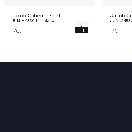
Jacob Cohen T-shirt
Jacob Co
JUM M4530 L1 - blauw
JUM M4530
S
170,
-
170,
-