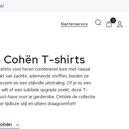
0
Klantenservice
 Cohën T-shirts
hirts voor heren combineren luxe met casual
kt van zachte, ademende stoffen, bieden ze
vorm en een stijlvolle uitstraling. Of je nu een
 wilt of een subtiele upgrade zoekt, deze T-
must-have voor je garderobe. Ontdek de collectie
r tijdloze stijl en ultiem draagcomfort!
Cohën