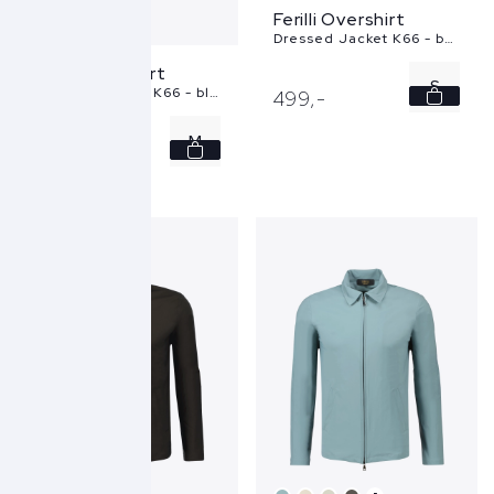
Ferilli Overshirt
Dressed Jacket K66 - beige
Ferilli Overshirt
S
Dressed Jacket K66 - blauw
499,
-
L
M
499,
-
XL
L
XL