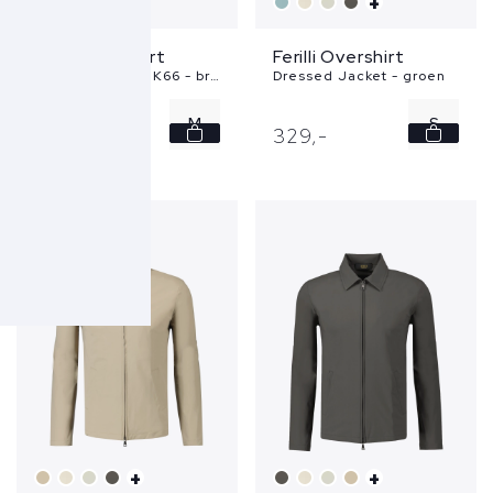
+
Ferilli Overshirt
Ferilli Overshirt
Dressed Jacket K66 - bruin
Dressed Jacket - groen
M
S
499,
-
329,
-
L
M
L
+
+