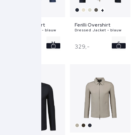
+
+
Ferilli Overshirt
Ferilli Overshirt
Dressed Jacket - blauw
Dressed Jacket - blauw
M
S
329,
-
329,
-
L
M
XL
L
XL
XXL