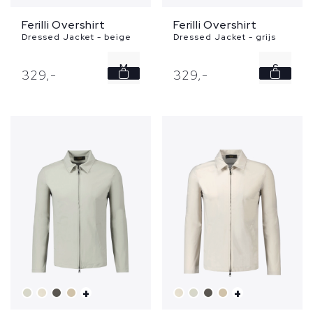
Ferilli Overshirt
Ferilli Overshirt
Dressed Jacket - beige
Dressed Jacket - grijs
M
S
329,
-
329,
-
L
M
XL
L
XL
+
+