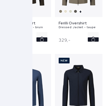
+
+
Ferilli Overshirt
Ferilli Overshirt
Dressed Jacket - bruin
Dressed Jacket - taupe
S
S
329,
-
329,
-
M
M
L
L
NEW
NEW
XL
XL