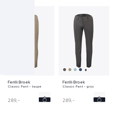
M
L
XL
+
+
Ferilli Broek
Ferilli Broek
Classic Pant - taupe
Classic Pant - grijs
S
S
289,
-
289,
-
XL