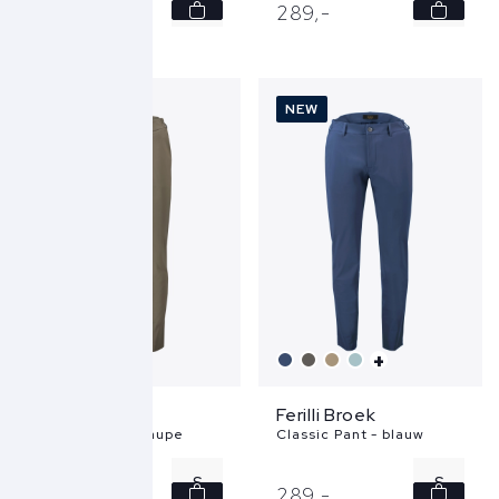
S
S
289,
-
289,
-
M
M
L
L
NEW
NEW
XL
XL
+
+
Ferilli Broek
Ferilli Broek
Classic Pant - taupe
Classic Pant - blauw
S
S
289,
-
289,
-