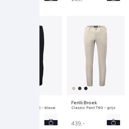
M
M
L
L
XL
Ferilli Broek
Ferilli Broek
Classic Pant T60 - blauw
Classic Pant T60 - grijs
M
S
439,
-
439,
-