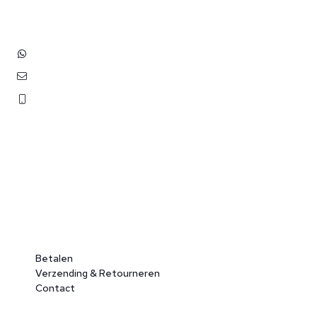
+31 (0)6 3848 0689
contact@benborst.nl
071 362 25 35
Betalen
Verzending & Retourneren
Contact