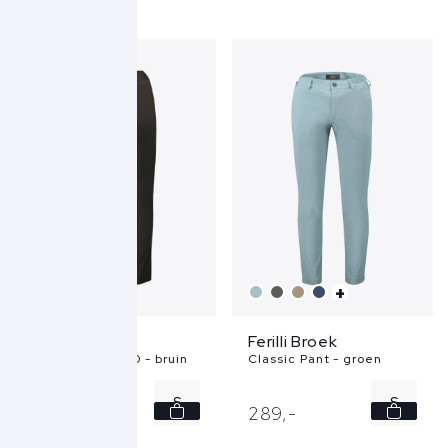
L
+
Ferilli Broek
Ferilli Broek
Classic Pant T60 - bruin
Classic Pant - groen
S
S
439,
-
289,
-