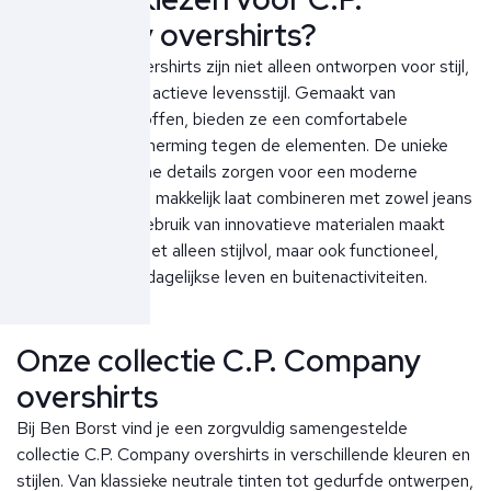
Company overshirts?
C.P. Company overshirts zijn niet alleen ontworpen voor stijl,
maar ook voor de actieve levensstijl. Gemaakt van
hoogwaardige stoffen, bieden ze een comfortabele
pasvorm en bescherming tegen de elementen. De unieke
snits en technische details zorgen voor een moderne
uitstraling die zich makkelijk laat combineren met zowel jeans
als chino’s. Het gebruik van innovatieve materialen maakt
deze overshirts niet alleen stijlvol, maar ook functioneel,
perfect voor het dagelijkse leven en buitenactiviteiten.
Onze collectie C.P. Company
overshirts
Bij Ben Borst vind je een zorgvuldig samengestelde
collectie C.P. Company overshirts in verschillende kleuren en
stijlen. Van klassieke neutrale tinten tot gedurfde ontwerpen,