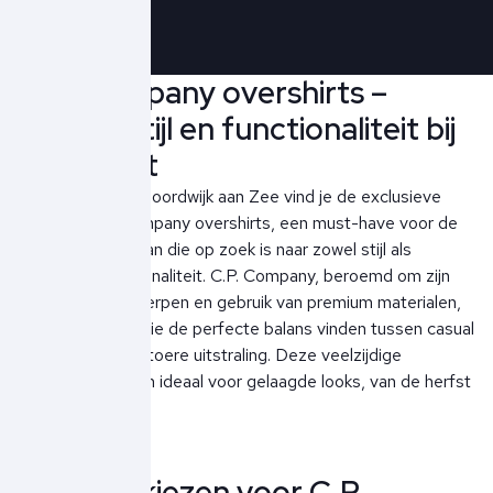
C.P. Company overshirts –
Urbane stijl en functionaliteit bij
Ben Borst
Bij Ben Borst in Noordwijk aan Zee vind je de exclusieve
collectie C.P. Company overshirts, een must-have voor de
modebewuste man die op zoek is naar zowel stijl als
praktische functionaliteit. C.P. Company, beroemd om zijn
innovatieve ontwerpen en gebruik van premium materialen,
biedt overshirts die de perfecte balans vinden tussen casual
comfort en een stoere uitstraling. Deze veelzijdige
kledingstukken zijn ideaal voor gelaagde looks, van de herfst
tot de lente.
Waarom kiezen voor C.P.