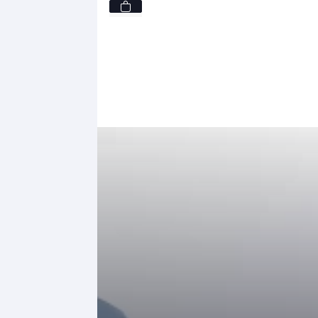
L
299,
-