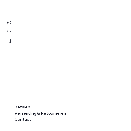
2202 EV Noordwijk aan Zee
+31 (0)6 3848 0689
contact@benborst.nl
071 362 25 35
Betalen
Verzending & Retourneren
Contact