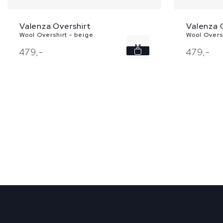
Valenza Overshirt
Valenza 
Wool Overshirt - beige
Wool Oversh
M
479,
-
479,
-
L
XL