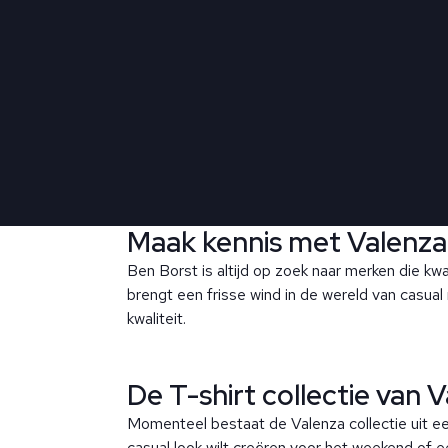
Maak kennis met Valenza:
Ben Borst is altijd op zoek naar merken die kwa
brengt een frisse wind in de wereld van casual
kwaliteit.
De T-shirt collectie van 
Momenteel bestaat de Valenza collectie uit ee
casual look wilt creëren voor het weekend of e