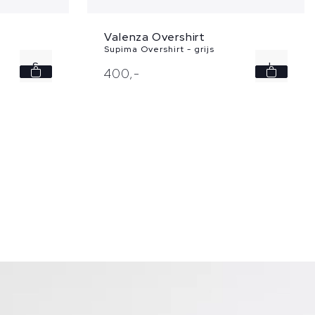
Valenza Overshirt
Supima Overshirt - grijs
L
S
400,
-
XL
M
XXL
L
XL