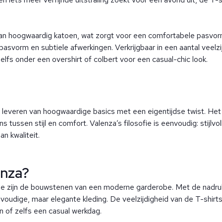
an hoogwaardig katoen, wat zorgt voor een comfortabele pasvo
svorm en subtiele afwerkingen. Verkrijgbaar in een aantal veelzij
elfs onder een overshirt of colbert voor een casual-chic look.
et leveren van hoogwaardige basics met een eigentijdse twist. He
s tussen stijl en comfort. Valenza’s filosofie is eenvoudig: stijlv
n kwaliteit.
enza?
 ze zijn de bouwstenen van een moderne garderobe. Met de nadruk 
oudige, maar elegante kleding. De veelzijdigheid van de T-shirts
en of zelfs een casual werkdag.