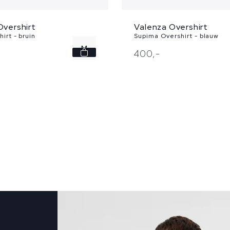
Overshirt
Valenza Overshirt
irt - bruin
Supima Overshirt - blauw
M
400,
-
L
XL