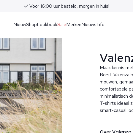
Voor 16:00 uur besteld, morgen in huis!
Nieuw
Shop
Lookbook
Sale
Merken
Nieuws
Info
Valen
Maak kennis met
Borst. Valenza 
mouwen, gemaak
comfortabele pa
minimalistisch d
T-shirts ideaal 
smart-casual loo
Over Valenza