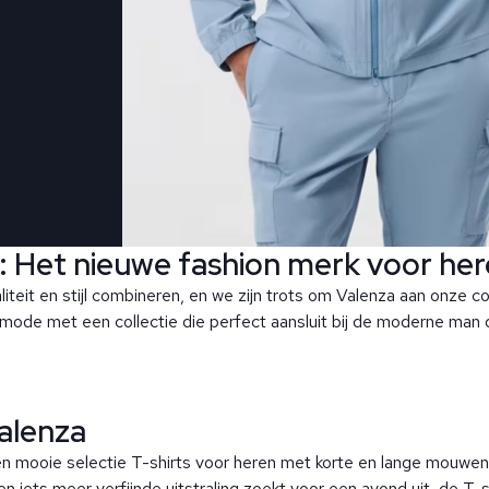
 Het nieuwe fashion merk voor here
liteit en stijl combineren, en we zijn trots om Valenza aan onze 
 mode met een collectie die perfect aansluit bij de moderne man di
Valenza
n mooie selectie T-shirts voor heren met korte en lange mouwen, 
en iets meer verfijnde uitstraling zoekt voor een avond uit, de T-