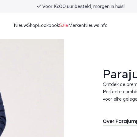
Voor 16:00 uur besteld, morgen in huis!
Nieuw
Shop
Lookbook
Sale
Merken
Nieuws
Info
Paraj
Ontdek de premi
Perfecte combinat
voor elke gelege
Over Parajum