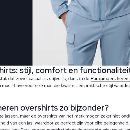
ts: stijl, comfort en functionalitei
uk dat zowel casual als stijlvol is, dan zijn de
Parajumpers heren 
 must-have voor elke man die kwaliteit en praktische stijl waardee
eren overshirts zo bijzonder?
e jassen, maar de overshirts van het merk mogen zeker niet on
heid van een jas, waardoor ze perfect zijn voor elke gelegenheid
 maakt, het Parajumpers overshirt biedt de perfecte mix van stijl 