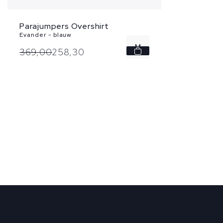
Parajumpers Overshirt
Evander - blauw
M
369,
00
258,
30
XL