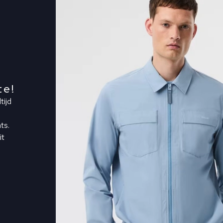
te!
tijd
ts.
it