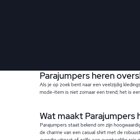
Parajumpers heren overshir
Als je op zoek bent naar een veelzijdig kledingst
mode-item is niet zomaar een trend; het is een
Wat maakt Parajumpers h
Parajumpers staat bekend om zijn hoogwaardig
de charme van een casual shirt met de robuust
avondje uitgaat of zelfs een avontuurlijke reis