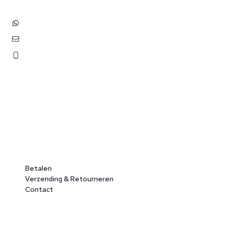
+31 (0)6 3848 0689
contact@benborst.nl
071 362 25 35
Betalen
Verzending & Retourneren
Contact