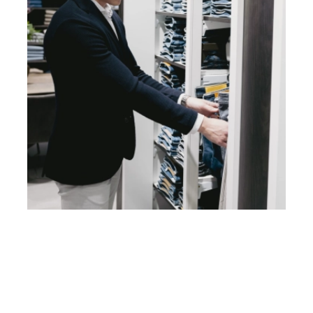
hoogte van onze events via onze nieuwsbrief!
Heb je vragen? Neem contact
op met ons!
Hoofdstraat 83
2202 EV Noordwijk aan Zee