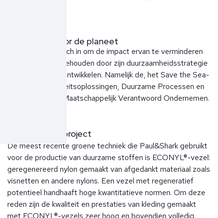
zee.
Paul&Shark voor de planeet
Paul&Shark zet zich in om de impact ervan te verminderen
en het milieu te behouden door zijn duurzaamheidsstrategie
op vier pijlers te ontwikkelen. Namelijk de, het Save the Sea-
project, Circulariteitsoplossingen, Duurzame Processen en
Technologie, en Maatschappelijk Verantwoord Ondernemen.
Save the Sea project
De meest recente groene techniek die Paul&Shark gebruikt
voor de productie van duurzame stoffen is ECONYL®-vezel:
geregenereerd nylon gemaakt van afgedankt materiaal zoals
visnetten en andere nylons. Een vezel met regeneratief
potentieel handhaaft hoge kwantitatieve normen. Om deze
reden zijn de kwaliteit en prestaties van kleding gemaakt
met ECONYL®-vezels zeer hoog en bovendien volledig