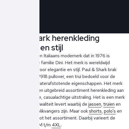
Schrijf je in!
Paul & Shark herenkleding
elegantie en stijl
Paul & Shark is een Italiaans modemerk dat in 1976 is
opgericht door de familie Dini. Het merk is wereldwijd
bekend en staat voor elegantie en stijl. Paul & Shark brak
door met de COP918 pullover, een trui bedoeld voor de
watersport met waterafstotende eigenschappen. Het merk
biedt inmiddels een uitgebreid assortiment herenkleding aan
met een sportieve, casualachtige uitstraling. Het is een merk
dat absolute topkwaliteit levert waarbij de
jassen
,
truien
en
vesten de grote blikvangers zijn. Maar ook
shorts
,
polo's
en
t-shirts
behoren tot het assortiment. Daarbij varieert de
maatvoering van M t/m
4XL
.