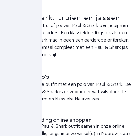
Paul & Shark: truien en jassen
Voor een stijlvolle trui of jas van Paul & Shark ben je bij Ben
Borst aan het juiste adres. Een klassiek kledingstuk als een
trui van Paul & Shark mag in geen een garderobe ontbreken.
Maak je outfit helemaal compleet met een Paul & Shark jas
en trotseer de kou in stijl.
Paul&Shark polo's
Zet de basis van je outfit met een polo van Paul & Shark. De
collectie van Paul & Shark is er voor ieder wat wils door de
flatterende pasvorm en klassieke kleurkeuzes.
Paul&Shark kleding online shoppen
Stel jouw nieuwe Paul & Shark outfit samen in onze online
shop of kom gezellig langs in onze winkel(s) in Noordwijk aan