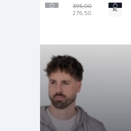
395,
00
395,
00
XL
276,
50
276,
50
XXL