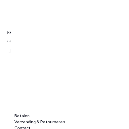
Hoofdstraat 83
2202 EV Noordwijk aan Zee
+31 (0)6 3848 0689
contact@benborst.nl
071 362 25 35
Betalen
Verzending & Retourneren
Contact