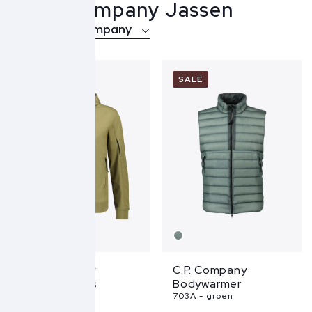
C.P. Company Jassen
Over C.P. Company
SALE
SALE
C.P. Company
C.P. Company
Softshell Jas
Bodywarmer
729A - groen
703A - groen