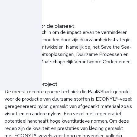
zee.
Paul&Shark voor de planeet
Paul&Shark zet zich in om de impact ervan te verminderen
en het milieu te behouden door zijn duurzaamheidsstrategie
op vier pijlers te ontwikkelen. Namelijk de, het Save the Sea-
project, Circulariteitsoplossingen, Duurzame Processen en
Technologie, en Maatschappelijk Verantwoord Ondernemen.
Save the Sea project
De meest recente groene techniek die Paul&Shark gebruikt
voor de productie van duurzame stoffen is ECONYL®-vezel:
geregenereerd nylon gemaakt van afgedankt materiaal zoals
visnetten en andere nylons. Een vezel met regeneratief
potentieel handhaaft hoge kwantitatieve normen. Om deze
reden zijn de kwaliteit en prestaties van kleding gemaakt
met ECONYL®-vezels zeer hoog en bovendien volledig