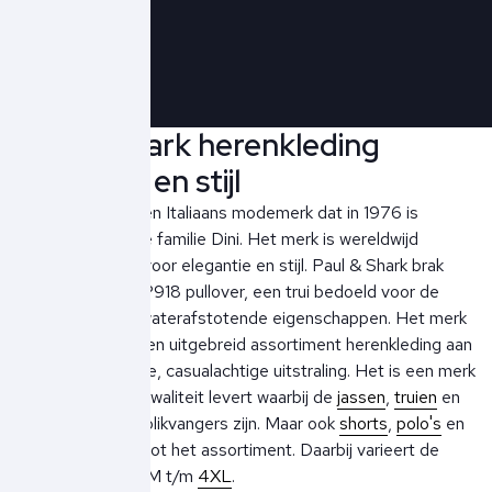
Schrijf je in!
Paul & Shark herenkleding
elegantie en stijl
Paul & Shark is een Italiaans modemerk dat in 1976 is
opgericht door de familie Dini. Het merk is wereldwijd
bekend en staat voor elegantie en stijl. Paul & Shark brak
door met de COP918 pullover, een trui bedoeld voor de
watersport met waterafstotende eigenschappen. Het merk
biedt inmiddels een uitgebreid assortiment herenkleding aan
met een sportieve, casualachtige uitstraling. Het is een merk
dat absolute topkwaliteit levert waarbij de
jassen
,
truien
en
vesten de grote blikvangers zijn. Maar ook
shorts
,
polo's
en
t-shirts
behoren tot het assortiment. Daarbij varieert de
maatvoering van M t/m
4XL
.