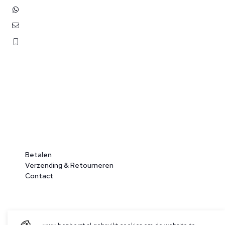
+31 (0)6 3848 0689
hoogte van onze events via onze nieuwsbrief!
contact@benborst.nl
071 362 25 35
Betalen
Verzending & Retourneren
Contact