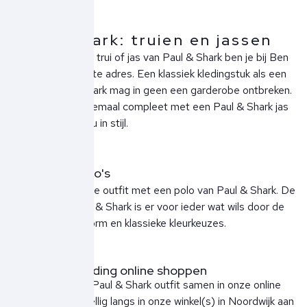
Paul & Shark: truien en jassen
Voor een stijlvolle trui of jas van Paul & Shark ben je bij Ben
Borst aan het juiste adres. Een klassiek kledingstuk als een
trui van Paul & Shark mag in geen een garderobe ontbreken.
Maak je outfit helemaal compleet met een Paul & Shark jas
en trotseer de kou in stijl.
Paul&Shark polo's
Zet de basis van je outfit met een polo van Paul & Shark. De
collectie van Paul & Shark is er voor ieder wat wils door de
flatterende pasvorm en klassieke kleurkeuzes.
Paul&Shark kleding online shoppen
Stel jouw nieuwe Paul & Shark outfit samen in onze online
shop of kom gezellig langs in onze winkel(s) in Noordwijk aan