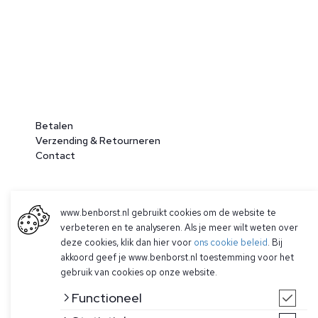
Betalen
Verzending & Retourneren
Contact
www.benborst.nl gebruikt cookies om de website te
verbeteren en te analyseren. Als je meer wilt weten over
deze cookies, klik dan hier voor
ons cookie beleid
. Bij
akkoord geef je www.benborst.nl toestemming voor het
gebruik van cookies op onze website.
© 2026 Ben Borst
|
Algemene voorwaarden
|
Privacy Policy
Functioneel