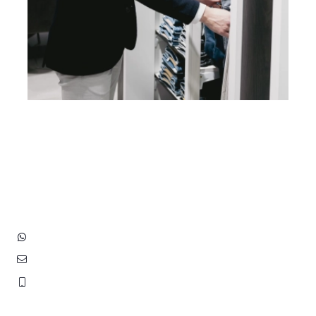
Heb je vragen? Neem contact
op met ons!
Hoofdstraat 83
2202 EV Noordwijk aan Zee
+31 (0)6 3848 0689
contact@benborst.nl
071 362 25 35