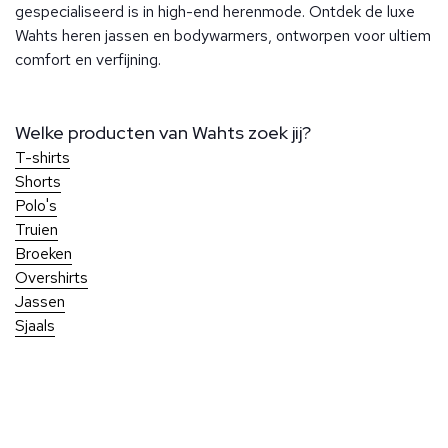
gespecialiseerd is in high-end herenmode. Ontdek de luxe
Wahts heren jassen en bodywarmers, ontworpen voor ultiem
comfort en verfijning.
Welke producten van Wahts zoek jij?
T-shirts
Shorts
Polo's
Truien
Broeken
Overshirts
Jassen
Sjaals
Over Ben Borst
Bij Ben Borst geniet je van persoonlijke service en aandacht