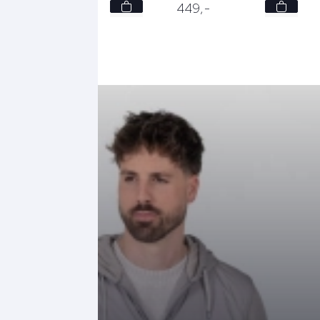
L
S
349,
-
449,
-