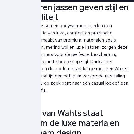
Wahts heren jassen geven stijl en
functionaliteit
De Wahts heren jassen en bodywarmers bieden een
perfecte combinatie van luxe, comfort en praktische
functionaliteit. Gemaakt van premium materialen zoals
technische stoffen, merino wol en luxe katoen, zorgen deze
jassen en bodywarmers voor de perfecte bescherming
tegen de kou zonder in te boeten op stijl. Dankzij het
verfijnde ontwerp en de moderne snit kun je met een Wahts
jas of bodywarmer altijd een nette en verzorgde uitstraling
behouden, of je nu op zoek bent naar een casual look of een
meer geklede outfit.
De jassen van Wahts staat
bekend om de luxe materialen
en duurzaam design