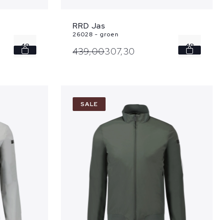
RRD Jas
26028 - groen
48
48
439,
00
307,
30
50
SALE