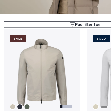
Pas filter toe
SALE
SALE
SOLD