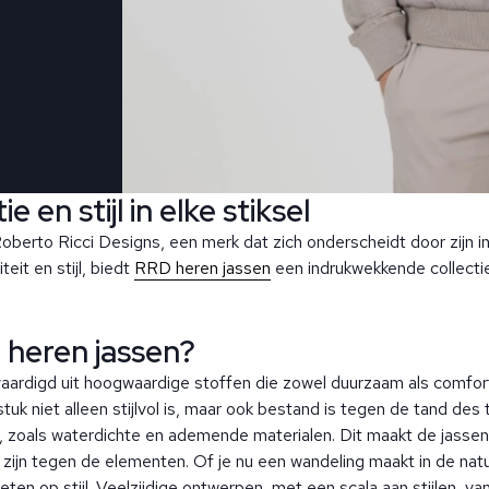
 en stijl in elke stiksel
oberto Ricci Designs, een merk dat zich onderscheidt door zijn
eit en stijl, biedt
RRD heren jassen
een indrukwekkende collectie
heren jassen?
vaardigd uit hoogwaardige stoffen die zowel duurzaam als comfort
k niet alleen stijlvol is, maar ook bestand is tegen de tand des 
 zoals waterdichte en ademende materialen. Dit maakt de jassen 
 zijn tegen de elementen. Of je nu een wandeling maakt in de nat
en op stijl. Veelzijdige ontwerpen, met een scala aan stijlen, van