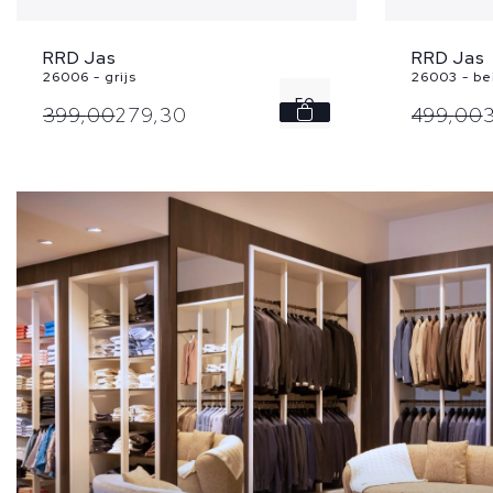
RRD Jas
RRD Jas
26006 - grijs
26003 - be
50
399,
00
279,
30
499,
00
52