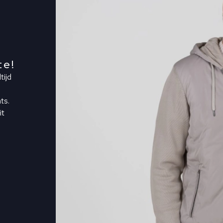
te!
tijd
ts.
it