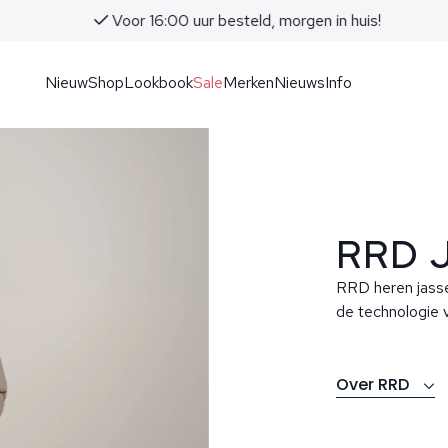
Voor 16:00 uur besteld, morgen in huis!
Nieuw
Shop
Lookbook
Sale
Merken
Nieuws
Info
RRD 
RRD heren jasse
de technologie v
Over RRD