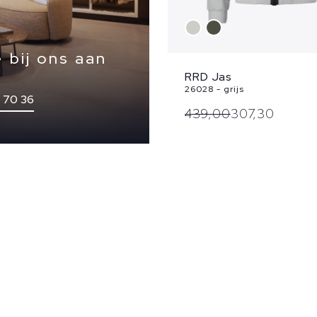
 bij ons aan
RRD Jas
26028 - grijs
4 70 36
439,
00
307,
30