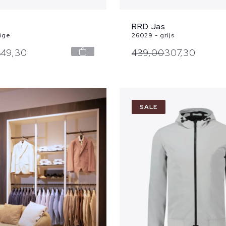
RRD Jas
ige
26029 - grijs
349,
30
439,
00
307,
30
SALE