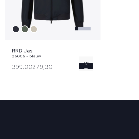
RRD Jas
26006 - blauw
48
399,
00
279,
30
52