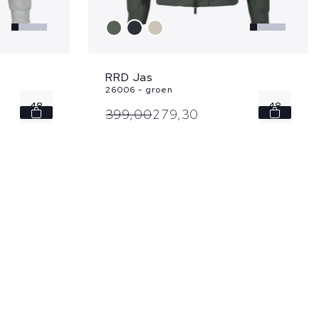
RRD Jas
26006 - groen
48
48
399,
00
279,
30
52
50
52