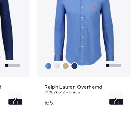
d
Ralph Lauren Overhemd
710B20512 - blauw
M
L
165,
-
XL
XXL