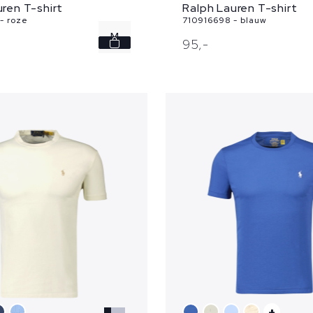
ren T-shirt
Ralph Lauren T-shirt
- roze
710916698 - blauw
M
95,
-
+