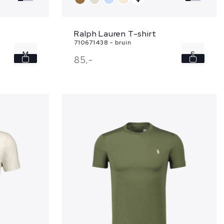
Ralph Lauren T-shirt
710671438 - bruin
M
S
85,
-
XL
M
XXL
L
XL