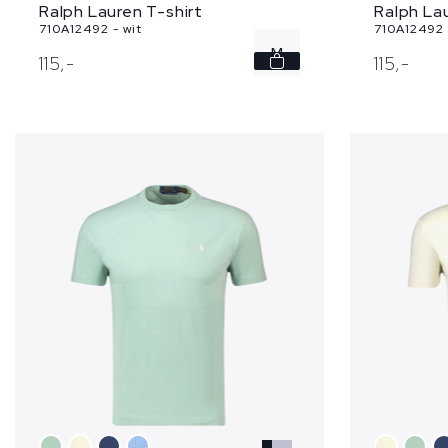
Ralph Lau
Ralph Lauren T-shirt
710A12492 
710A12492 - wit
M
115,
-
115,
-
L