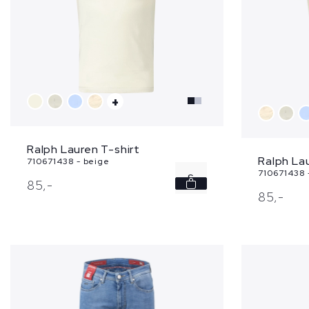
+
Ralph Lauren T-shirt
Ralph Lau
710671438 - beige
710671438 -
S
85,
-
85,
-
M