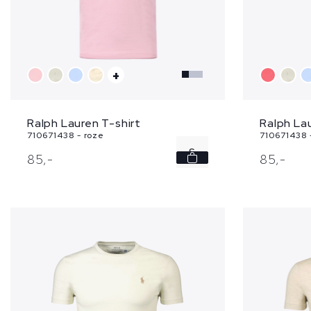
+
Ralph Lauren T-shirt
Ralph Lau
710671438 - roze
710671438 
S
85,
-
85,
-
XXL