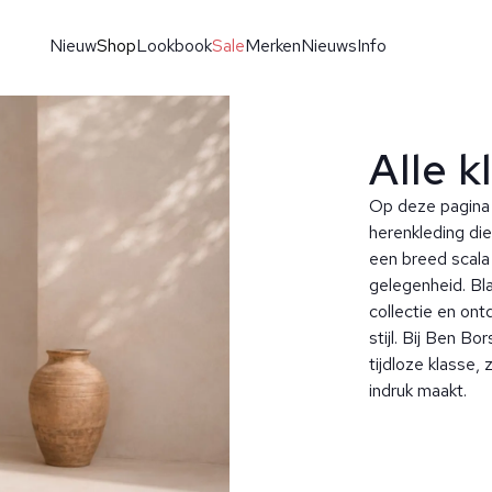
Nieuw
Shop
Lookbook
Sale
Merken
Nieuws
Info
Alle k
Op deze pagina 
herenkleding die 
een breed scala 
gelegenheid. Bl
collectie en ont
stijl. Bij Ben 
tijdloze klasse, 
indruk maakt.