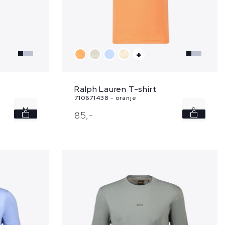
+
Ralph Lauren T-shirt
710671438 - oranje
M
S
85,
-