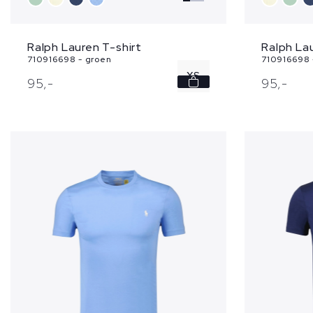
Ralph Lauren T-shirt
Ralph Lau
710916698 - groen
710916698 
XS
95,
-
95,
-
S
M