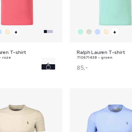
+
+
ren T-shirt
Ralph Lauren T-shirt
- roze
710671438 - groen
S
85,
-
M
XL
XXL