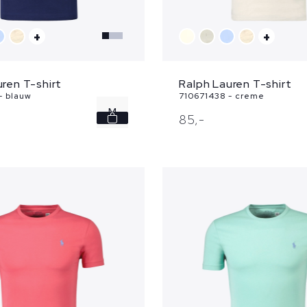
+
+
ren T-shirt
Ralph Lauren T-shirt
- blauw
710671438 - creme
M
85,
-
XL