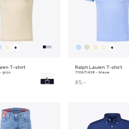
+
+
ren T-shirt
Ralph Lauren T-shirt
 grijs
710671438 - blauw
S
85,
-
M