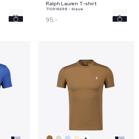
Ralph Lauren T-shirt
710916698 - blauw
XS
S
95,
-
S
M
M
L
L
+