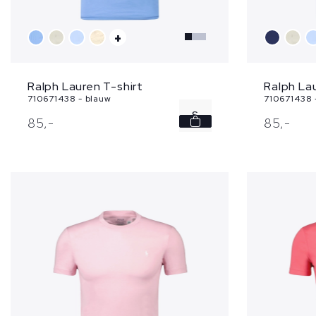
+
Ralph Lauren T-shirt
Ralph Lau
710671438 - blauw
710671438 
S
85,
-
85,
-
M