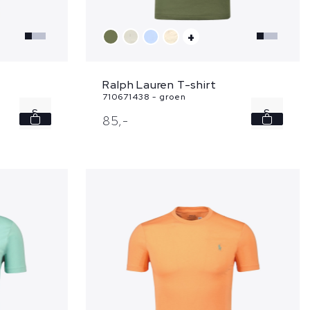
+
Ralph Lauren T-shirt
710671438 - groen
S
S
85,
-
M
M