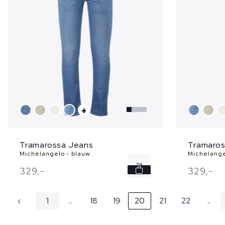
+
Tramarossa Jeans
Tramaros
Michelangelo - blauw
Michelange
31
329,
-
329,
-
32
‹
1
..
18
19
20
21
22
..
40