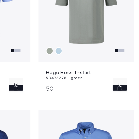
Hugo Boss T-shirt
50473278 - groen
M
L
50,
-
XL
XXL