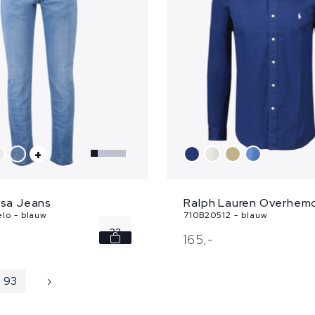
+
sa Jeans
Ralph Lauren Overhem
lo - blauw
710B20512 - blauw
32
165,
-
33
93
›
35