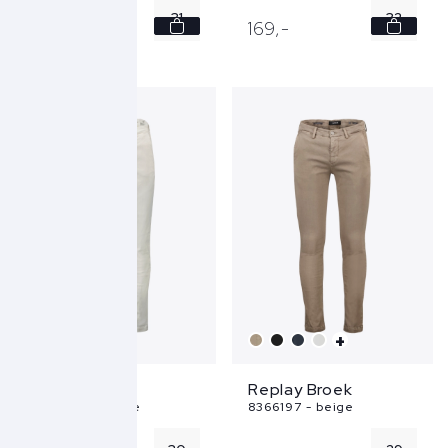
31
32
169,
-
169,
-
33
36
34
+
+
Replay Broek
Replay Broek
8366197 - creme
8366197 - beige