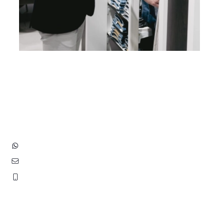
Heb je vragen? Neem contact
op met ons!
Hoofdstraat 83
2202 EV Noordwijk aan Zee
+31 (0)6 3848 0689
contact@benborst.nl
071 362 25 35