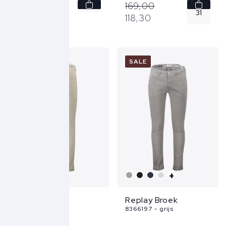
30
179,
-
169,
00
31
118,
30
31
32
32
33
SALE
SALE
33
36
34
...
+
+
Replay Broek
Replay Broek
8366197 - beige
8366197 - grijs