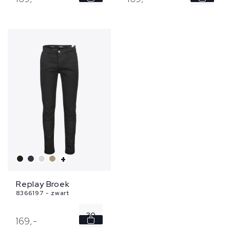
33
30
31
32
33
...
+
Replay Broek
8366197 - zwart
30
169,
-