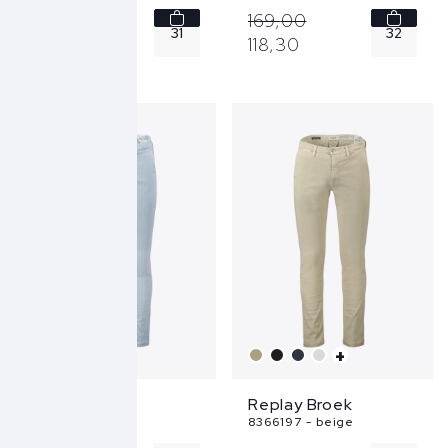
169,
00
169,
00
31
32
118,
30
118,
30
32
33
33
36
34
38
38
+
+
Replay Broek
Replay Broek
8366197 - blauw
8366197 - beige