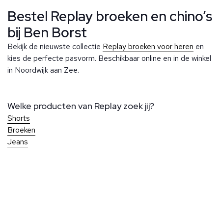
Bestel Replay broeken en chino’s
bij Ben Borst
Bekijk de nieuwste collectie
Replay broeken voor heren
en
kies de perfecte pasvorm. Beschikbaar online en in de winkel
in Noordwijk aan Zee.
Welke producten van Replay zoek jij?
Shorts
Broeken
Jeans
Over Ben Borst
Bij Ben Borst geniet je van persoonlijke service en aandacht
voor elk detail, zodat je altijd perfect gekleed de deur uit
Klantenservice