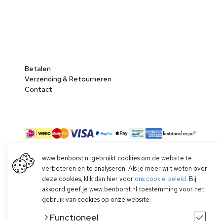
Betalen
Verzending & Retourneren
Contact
www.benborst.nl gebruikt cookies om de website te
verbeteren en te analyseren. Als je meer wilt weten over
© 2026 Ben Borst
deze cookies, klik dan hier voor
ons cookie beleid
. Bij
|
Algemene voorwaarden
|
Privacy Policy
akkoord geef je www.benborst.nl toestemming voor het
gebruik van cookies op onze website.
Functioneel