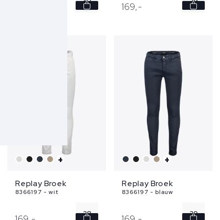
30
29
169,
-
169,
-
31
30
32
31
33
32
36
33
...
+
+
Replay Broek
Replay Broek
8366197 - wit
8366197 - blauw
28
29
169,
-
169,
-