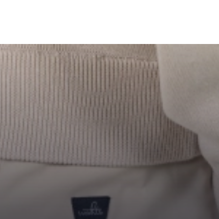
31
32
33
36
...