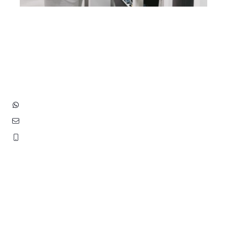
Heb je vragen? Neem contact
op met ons!
Hoofdstraat 83
2202 EV Noordwijk aan Zee
+31 (0)6 3848 0689
contact@benborst.nl
071 362 25 35