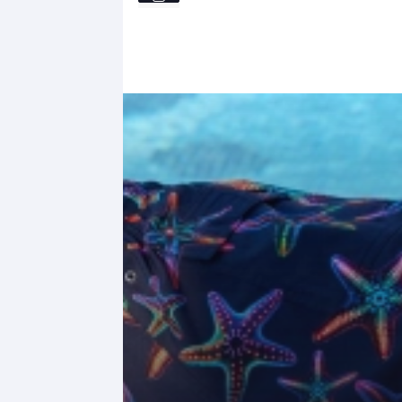
M
L
XL