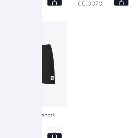
S
S
100,
00
70,
-
100,
00
70,
-
M
L
L
XL
SALE
XL
Hi-Tec Zwemshort
HTS74 - zwart
S
100,
00
70,
-