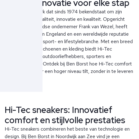
Hi-Tec: Innovatie voor elke stap
Hi-Tec is een merk dat sinds 1974 bekendstaat om zijn
focus op functionaliteit, innovatie en kwaliteit. Opgericht
door de Nederlandse ondernemer Frank van Wezel, heeft
Hi-Tec zijn roots in Engeland en een wereldwijde reputatie
opgebouwd in de sport- en lifestylebranche. Met een breed
assortiment aan schoenen en kleding biedt Hi-Tec
oplossingen voor outdoorliefhebbers, sporters en
stadsavonturiers. Ontdek bij Ben Borst hoe Hi-Tec comfort
en prestaties naar een hoger niveau tilt, zonder in te leveren
op stijl.
Hi-Tec sneakers: Innovatief
comfort en stijlvolle prestaties
Hi-Tec sneakers combineren het beste van technologie en
design. Bij Ben Borst in Noordwijk aan Zee vind je een