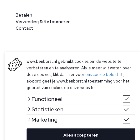
Betalen
Verzending & Retourneren
Contact
www.benborst.nl gebruikt cookies om de website te
verbeteren en te analyseren. Als je meer wilt weten over
deze cookies, klik dan hier voor
ons cookie beleid
. Bij
akkoord geef je www.benborst.nl toestemming voor het
© 2026 Ben Borst
gebruik van cookies op onze website.
|
Algemene voorwaarden
|
Privacy Policy
Functioneel
Statistieken
Marketing
Alles accepteren