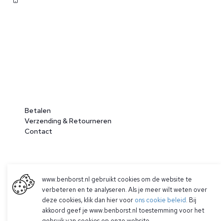
Betalen
Verzending & Retourneren
Contact
www.benborst.nl gebruikt cookies om de website te
verbeteren en te analyseren. Als je meer wilt weten over
deze cookies, klik dan hier voor
ons cookie beleid
. Bij
akkoord geef je www.benborst.nl toestemming voor het
© 2026 Ben Borst
gebruik van cookies op onze website.