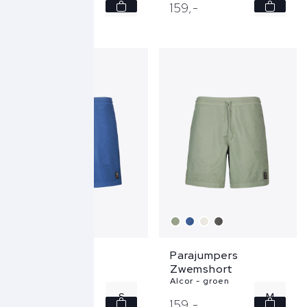
M
S
159,
-
159,
-
L
M
XL
L
XL
Parajumpers
Parajumpers
Zwemshort
Zwemshort
Alcor - blauw
Alcor - groen
S
M
159,
-
159,
-