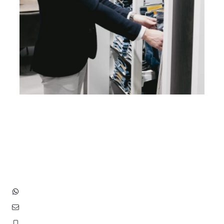
Heb je vragen? Neem contact
op met ons!
Hoofdstraat 83
2202 EV Noordwijk aan Zee
+31 (0)6 3848 0689
contact@benborst.nl
071 362 25 35