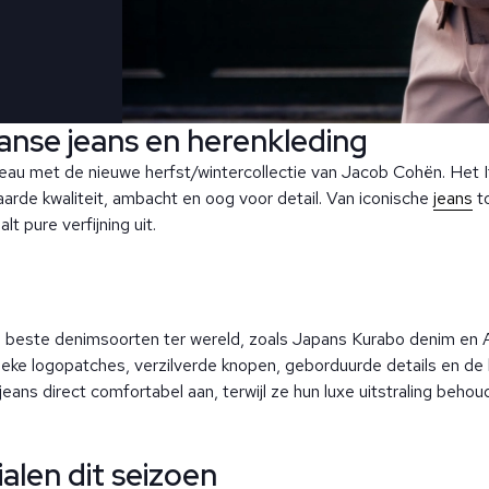
aanse jeans en herenkleding
iveau met de nieuwe herfst/wintercollectie van Jacob Cohën. Het 
arde kwaliteit, ambacht en oog voor detail. Van iconische
jeans
t
t pure verfijning uit.
beste denimsoorten ter wereld, zoals Japans Kurabo denim en A
ieke logopatches, verzilverde knopen, geborduurde details en de
ns direct comfortabel aan, terwijl ze hun luxe uitstraling behou
alen dit seizoen