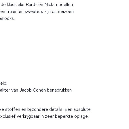
st de klassieke Bard- en Nick-modellen
n truien en sweaters zijn dit seizoen
eslooks.
eid.
karakter van Jacob Cohën benadrukken.
xe stoffen en bijzondere details. Een absolute
usief verkrijgbaar in zeer beperkte oplage.