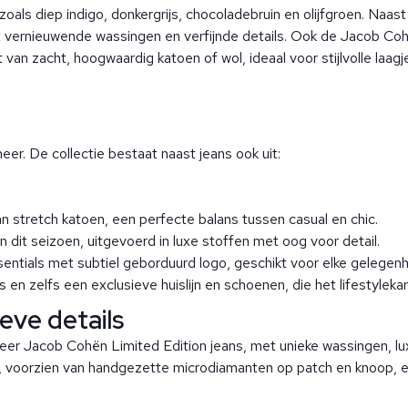
n zoals diep indigo, donkergrijs, chocoladebruin en olijfgroen. Naa
 vernieuwende wassingen en verfijnde details. Ook de Jacob Cohë
van zacht, hoogwaardig katoen of wol, ideaal voor stijlvolle laagj
er. De collectie bestaat naast jeans ook uit:
n stretch katoen, een perfecte balans tussen casual en chic.
dit seizoen, uitgevoerd in luxe stoffen met oog voor detail.
ssentials met subtiel geborduurd logo, geschikt voor elke gelegenh
 en zelfs een exclusieve huislijn en schoenen, die het lifestyle
ieve details
weer Jacob Cohën Limited Edition jeans, met unieke wassingen, lu
voorzien van handgezette microdiamanten op patch en knoop, excl