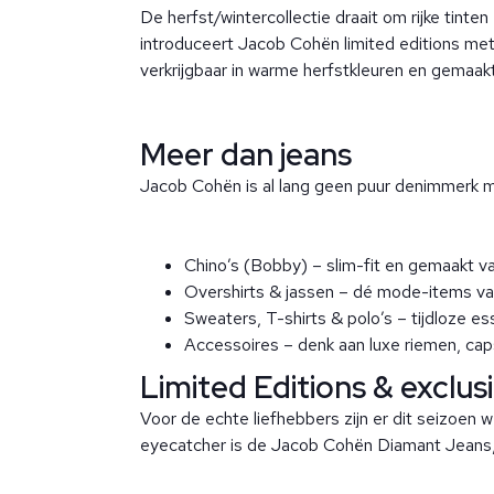
De herfst/wintercollectie draait om rijke tinte
introduceert Jacob Cohën limited editions met
verkrijgbaar in warme herfstkleuren en gemaakt 
Meer dan jeans
Jacob Cohën is al lang geen puur denimmerk me
Chino’s (Bobby) – slim-fit en gemaakt va
Overshirts & jassen – dé mode-items van 
Sweaters, T-shirts & polo’s – tijdloze e
Accessoires – denk aan luxe riemen, caps
Limited Editions & exclus
Voor de echte liefhebbers zijn er dit seizoen 
eyecatcher is de Jacob Cohën Diamant Jeans, 