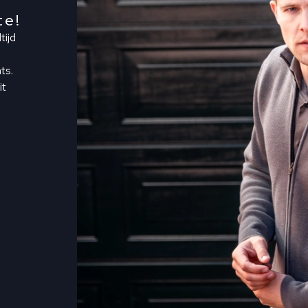
te!
tijd
ts.
it