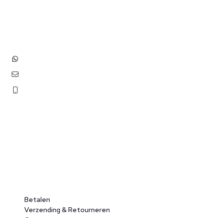
Hoofdstraat 83
2202 EV Noordwijk aan Zee
+31 (0)6 3848 0689
contact@benborst.nl
071 362 25 35
Betalen
Verzending & Retourneren