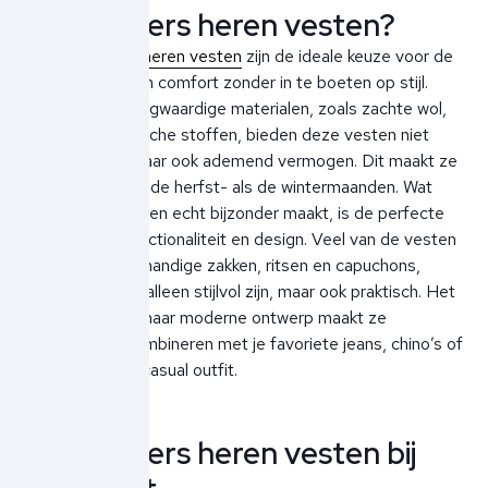
Parajumpers heren vesten?
De
Parajumpers heren vesten
zijn de ideale keuze voor de
man die houdt van comfort zonder in te boeten op stijl.
Gemaakt van hoogwaardige materialen, zoals zachte wol,
katoen en technische stoffen, bieden deze vesten niet
alleen warmte, maar ook ademend vermogen. Dit maakt ze
ideaal voor zowel de herfst- als de wintermaanden. Wat
Parajumpers vesten echt bijzonder maakt, is de perfecte
balans tussen functionaliteit en design. Veel van de vesten
zijn voorzien van handige zakken, ritsen en capuchons,
waardoor ze niet alleen stijlvol zijn, maar ook praktisch. Het
minimalistische, maar moderne ontwerp maakt ze
gemakkelijk te combineren met je favoriete jeans, chino’s of
zelfs een smart-casual outfit.
Parajumpers heren vesten bij