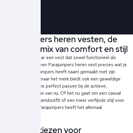
Parajumpers heren vesten, de
perfecte mix van comfort en stijl
Ben je op zoek naar een vest dat zowel functioneel als
stijlvol is? Dan is een Parajumpers heren vest precies wat je
nodig hebt. Parajumpers heeft naam gemaakt met zijn
robuuste jassen, maar het merk biedt ook een geweldige
collectie vesten die perfect passen bij de actieve,
modebewuste man van nu. Of het nu gaat om een casual
look voor de weekendoutfit of een meer verfijnde stijl voor
een avondje uit, Parajumpers heeft het allemaal.
Waarom kiezen voor