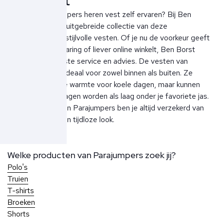
Ben Borst
Wil je het Parajumpers heren vest zelf ervaren? Bij Ben
Borst vind je een uitgebreide collectie van deze
comfortabele en stijlvolle vesten. Of je nu de voorkeur geeft
aan een winkelervaring of liever online winkelt, Ben Borst
biedt altijd de beste service en advies. De vesten van
Parajumpers zijn ideaal voor zowel binnen als buiten. Ze
bieden voldoende warmte voor koele dagen, maar kunnen
ook perfect gedragen worden als laag onder je favoriete jas.
Met de vesten van Parajumpers ben je altijd verzekerd van
topkwaliteit en een tijdloze look.
Welke producten van Parajumpers zoek jij?
Polo's
Truien
T-shirts
Broeken
Shorts