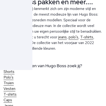
Hugo Boss pakken en meer....
Hugo (Red Label) kenmerkt zich om zijn moderne stijl en
strakke lijnen en is de meest modieuze lijn van Hugo Boss:
modern in slank gesneden modellen. Speciaal voor de
hedendaagse, modieuze man. In de collectie wordt veel
ruimte gelaten om uw eigen persoonlijke stijl te benadrukken.
Bij Ben Borst kunt u terecht voor
jeans
,
polo's
,
T-shirts
,
shorts
en
truien
. De collectie van het voorjaar van 2022
heeft veel verschillende kleuren.
Welke producten van Hugo Boss zoek jij?
Shorts
Polo's
Truien
Vesten
T-shirts
Caps
Jeans