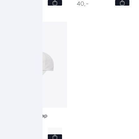
-
-
40,
-
40,
-
Hugo Boss Cap
50535555 - wit
-
40,
-