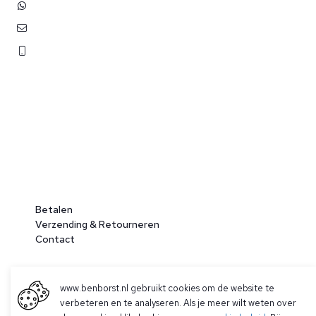
+31 (0)6 3848 0689
contact@benborst.nl
071 362 25 35
Betalen
Verzending & Retourneren
Contact
www.benborst.nl gebruikt cookies om de website te
verbeteren en te analyseren. Als je meer wilt weten over