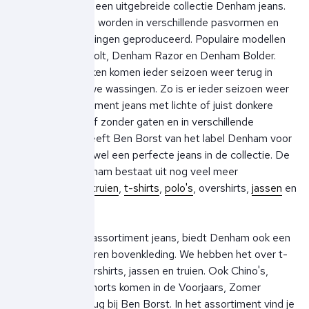
Ben Borst vind je een uitgebreide collectie Denham jeans.
De spijkerbroeken worden in verschillende pasvormen en
met diverse wassingen geproduceerd. Populaire modellen
zijn de Denham Bolt, Denham Razor en Denham Bolder.
Deze spijkerbroeken komen ieder seizoen weer terug in
klassieke en nieuwe wassingen. Zo is er ieder seizoen weer
een breed assortiment jeans met lichte of juist donkere
wassingen, met of zonder gaten en in verschillende
pasvormen. Zo heeft Ben Borst van het label Denham voor
elke gelegenheid wel een perfecte jeans in de collectie. De
collectie van Denham bestaat uit nog veel meer
herenkleding als,
truien
,
t-shirts
,
polo's
, overshirts,
jassen
en
shorts
.
Naast een groot assortiment jeans, biedt Denham ook een
brede collecte heren bovenkleding. We hebben het over t-
shirts, polo's, overshirts, jassen en truien. Ook Chino's,
shorts en zwemshorts komen in de Voorjaars, Zomer
collectie weer terug bij Ben Borst. In het assortiment vind je