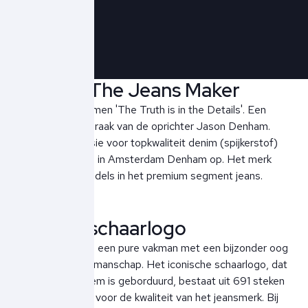
Schrijf je in!
Denham The Jeans Maker
Bij Denham zegt men 'The Truth is in the Details'. Een
gevleugelde uitspraak van de oprichter Jason Denham.
Vanuit zijn obsessie voor topkwaliteit denim (spijkerstof)
richtte hij in 2008 in Amsterdam Denham op. Het merk
bevindt zich inmiddels in het premium segment jeans.
Denham schaarlogo
De Jeansmaker is een pure vakman met een bijzonder oog
voor detail en vakmanschap. Het iconische schaarlogo, dat
op elk Denham item is geborduurd, bestaat uit 691 steken
en staat symbool voor de kwaliteit van het jeansmerk. Bij