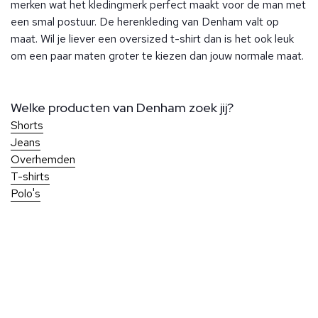
merken wat het kledingmerk perfect maakt voor de man met
een smal postuur. De herenkleding van Denham valt op
maat. Wil je liever een oversized t-shirt dan is het ook leuk
om een paar maten groter te kiezen dan jouw normale maat.
Welke producten van Denham zoek jij?
Shorts
Jeans
Overhemden
T-shirts
Polo's
Over Ben Borst
Bij Ben Borst geniet je van persoonlijke service en aandacht
voor elk detail, zodat je altijd perfect gekleed de deur uit
Klantenservice
gaat. Onze winkels, gelegen in het hart van Noordwijk en op
Bij Ben Borst geniet je van persoonlijke service en aandacht