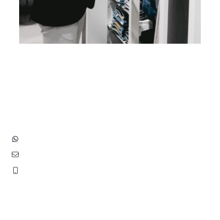
Heb je vragen? Neem contact
op met ons!
Hoofdstraat 83
2202 EV Noordwijk aan Zee
+31 (0)6 3848 0689
contact@benborst.nl
071 362 25 35