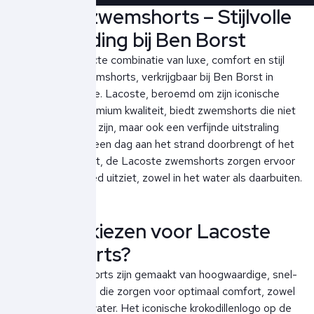
Lacoste zwemshorts – Stijlvolle
zwemkleding bij Ben Borst
Ontdek de perfecte combinatie van luxe, comfort en stijl
met Lacoste zwemshorts, verkrijgbaar bij Ben Borst in
Noordwijk aan Zee. Lacoste, beroemd om zijn iconische
ontwerpen en premium kwaliteit, biedt zwemshorts die niet
alleen functioneel zijn, maar ook een verfijnde uitstraling
hebben. Of je nu een dag aan het strand doorbrengt of het
zwembad bezoekt, de Lacoste zwemshorts zorgen ervoor
dat je er altijd goed uitziet, zowel in het water als daarbuiten.
Waarom kiezen voor Lacoste
zwemshorts?
Lacoste zwemshorts zijn gemaakt van hoogwaardige, snel-
drogende stoffen die zorgen voor optimaal comfort, zowel
in als buiten het water. Het iconische krokodillenlogo op de