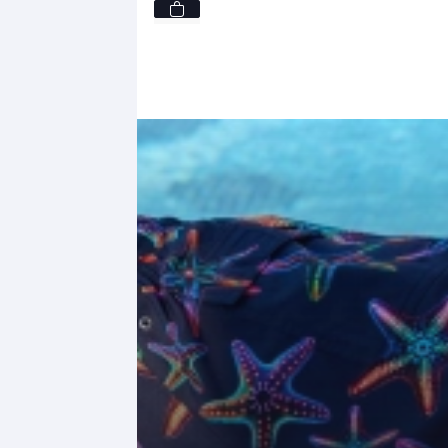
S
80,
-
M
XL