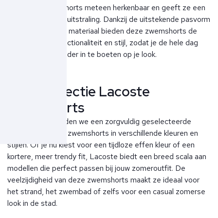
broek maakt de shorts meteen herkenbaar en geeft ze een
sportieve en luxe uitstraling. Dankzij de uitstekende pasvorm
en het ademende materiaal bieden deze zwemshorts de
ideale mix van functionaliteit en stijl, zodat je de hele dag
kunt genieten zonder in te boeten op je look.
Onze collectie Lacoste
zwemshorts
Bij Ben Borst bieden we een zorgvuldig geselecteerde
collectie Lacoste zwemshorts in verschillende kleuren en
stijlen. Of je nu kiest voor een tijdloze effen kleur of een
kortere, meer trendy fit, Lacoste biedt een breed scala aan
modellen die perfect passen bij jouw zomeroutfit. De
veelzijdigheid van deze zwemshorts maakt ze ideaal voor
het strand, het zwembad of zelfs voor een casual zomerse
look in de stad.