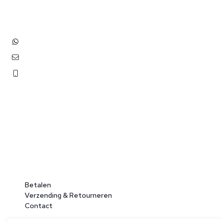
2202 EV Noordwijk aan Zee
+31 (0)6 3848 0689
contact@benborst.nl
071 362 25 35
Betalen
Verzending & Retourneren
Contact