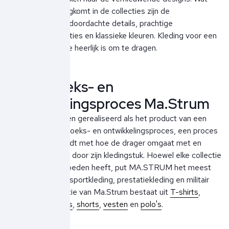
steeds weer terugkomt in de collecties zijn de
premiumstoffen, doordachte details, prachtige
materiaalcombinaties en klassieke kleuren. Kleding voor een
casual lifestyle die heerlijk is om te dragen.
Onderzoeks- en
ontwikkelingsproces Ma.Strum
Ontwerpen worden gerealiseerd als het product van een
uitgebreid onderzoeks- en ontwikkelingsproces, een proces
dat zich bezighoudt met hoe de drager omgaat met en
wordt beschermd door zijn kledingstuk. Hoewel elke collectie
verschillende invloeden heeft, put MA.STRUM het meest
uit de wereld van sportkleding, prestatiekleding en militair
design. De collectie van Ma.Strum bestaat uit
T-shirts
,
sweaters
,
hoodies
,
s
horts
,
vesten
en
polo's
.