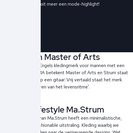
inbox en mis nooit meer een mode-highlight!
Schrijf je in!
Ma.Strum Master of Arts
Ma.Strum is een Engels kledingmerk voor mannen met een
eigen identiteit. MA betekent Master of Arts en Strum staat
voor het spelen op een gitaar. Vrij vertaald staat het merk
voor het 'meesteren van het levensritme'.
Casual Lifestyle Ma.Strum
De herenkleding van Ma.Strum heeft een minimalistische,
functionele en fashionable uitstraling. Kleding waarbij we
steeds weer uitkijken naar de vernieuwende designs. Wat