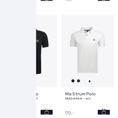
S
XXL
+
+
Ma.Strum Polo
Ma.Strum Polo
MAS4464 - zwart
MAS4464 - wit
L
M
119,
-
119,
-