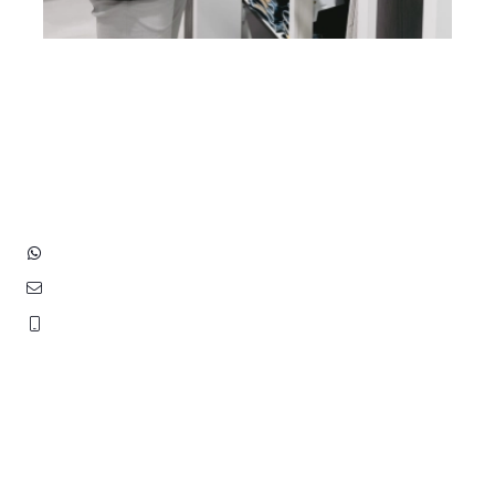
Heb je vragen? Neem contact
op met ons!
Hoofdstraat 83
2202 EV Noordwijk aan Zee
+31 (0)6 3848 0689
contact@benborst.nl
071 362 25 35