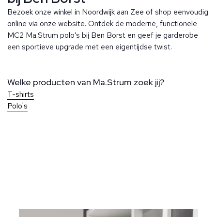
Bezoek onze winkel in Noordwijk aan Zee of shop eenvoudig
online via onze website. Ontdek de moderne, functionele
MC2 Ma.Strum polo’s bij Ben Borst en geef je garderobe
een sportieve upgrade met een eigentijdse twist.
Welke producten van Ma.Strum zoek jij?
T-shirts
Polo's
Over Ben Borst
Bij Ben Borst geniet je van persoonlijke service en aandacht
voor elk detail, zodat je altijd perfect gekleed de deur uit
Klantenservice
gaat. Onze winkels, gelegen in het hart van Noordwijk en op
Bij Ben Borst geniet je van persoonlijke service en aandacht
slechts 200 meter van de kust, bieden een stijlvolle en
voor elk detail, zodat je altijd perfect gekleed de deur
ontspannen winkelervaring. We voeren een uitgebreide
uitgaat. Onze winkels, gelegen in het hart van Noordwijk en