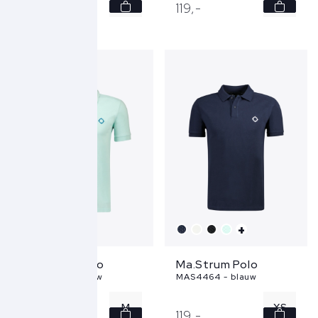
M
S
119,
-
119,
-
M
L
XXL
+
+
Ma.Strum Polo
Ma.Strum Polo
MAS4464 - blauw
MAS4464 - blauw
M
XS
119,
-
119,
-