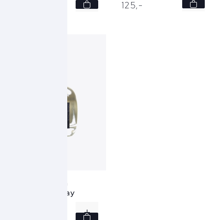
125,
-
165,
-
Jacob Cohen
Garment spray
ZP001 AL045
125,
-