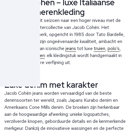
Jacob Cohën – luxe Italiaanse
jeans en herenkleding
Til je garderobe dit seizoen naar een hoger niveau met de
nieuwe herfst/wintercollectie van Jacob Cohën. Het
Italiaanse denimmerk, opgericht in 1985 door Tato Bardelle,
staat bekend om zijn ongeëvenaarde kwaliteit, ambacht en
oog voor detail. Van iconische
jeans
tot luxe
truien
,
polo’s
,
overshirts
en
jassen
: elk kledingstuk wordt handgemaakt in
Italië en straalt pure verfijning uit.
Luxe denim met karakter
Jacob Cohën jeans worden vervaardigd van de beste
denimsoorten ter wereld, zoals Japans Kurabo denim en
Amerikaans Cone Mills denim. De broeken zijn herkenbaar
aan de hoogwaardige afwerking: unieke logopatches,
verzilverde knopen, geborduurde details en de kenmerkende
merkgeur. Dankzij de innovatieve wassingen en de perfecte