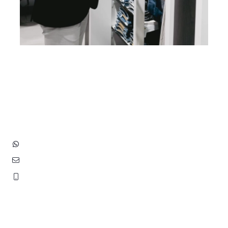
Heb je vragen? Neem contact
op met ons!
Hoofdstraat 83
2202 EV Noordwijk aan Zee
+31 (0)6 3848 0689
contact@benborst.nl
071 362 25 35