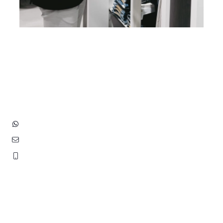
Heb je vragen? Neem contact
op met ons!
Hoofdstraat 83
2202 EV Noordwijk aan Zee
+31 (0)6 3848 0689
contact@benborst.nl
071 362 25 35