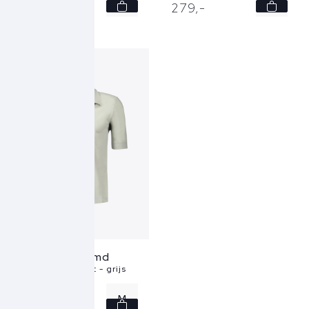
L
M
279,
-
279,
-
L
XL
XXL
Ferilli Overhemd
Beach Club Shirt - grijs
M
279,
-