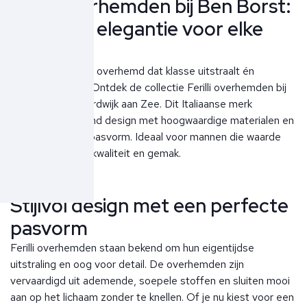
Ferilli overhemden bij Ben Borst:
Italiaanse elegantie voor elke
man
Op zoek naar een overhemd dat klasse uitstraalt én
comfortabel zit? Ontdek de collectie Ferilli overhemden bij
Ben Borst in Noordwijk aan Zee. Dit Italiaanse merk
combineert verfijnd design met hoogwaardige materialen en
een uitstekende pasvorm. Ideaal voor mannen die waarde
hechten aan stijl, kwaliteit en gemak.
Stijlvol design met een perfecte
pasvorm
Ferilli overhemden staan bekend om hun eigentijdse
uitstraling en oog voor detail. De overhemden zijn
vervaardigd uit ademende, soepele stoffen en sluiten mooi
aan op het lichaam zonder te knellen. Of je nu kiest voor een