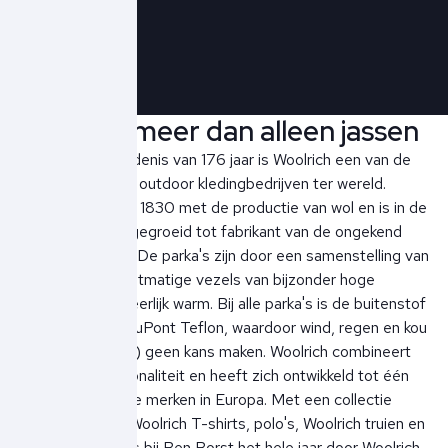
Schrijf je in!
Woolrich meer dan alleen jassen
Met een geschiedenis van 176 jaar is Woolrich een van de
langst bestaande outdoor kledingbedrijven ter wereld.
Woolrich begon in 1830 met de productie van wol en is in de
loop der jaren uitgegroeid tot fabrikant van de ongekend
populaire parka’s. De parka's zijn door een samenstelling van
natuurlijke en kunstmatige vezels van bijzonder hoge
kwaliteit en zijn heerlijk warm. Bij alle parka's is de buitenstof
behandeld met DuPont Teflon, waardoor wind, regen en kou
(getest bij -40 C) geen kans maken. Woolrich combineert
mode met functionaliteit en heeft zich ontwikkeld tot één
van de populairste merken in Europa. Met een collectie
Woolrich jassen
, Woolrich T-shirts, polo's, Woolrich truien en
Woolrich vesten is bij Ben Borst het hele jaar door Woolrich