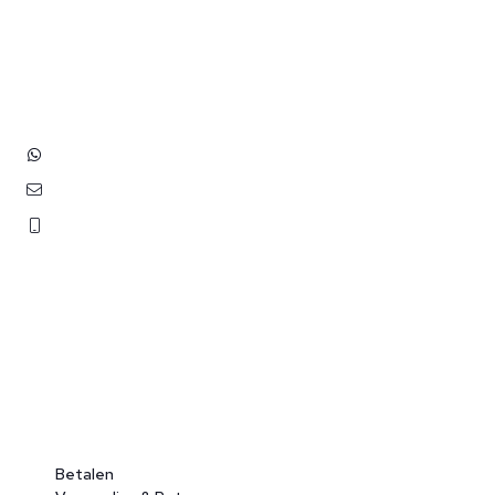
op met ons!
Hoofdstraat 83
2202 EV Noordwijk aan Zee
+31 (0)6 3848 0689
contact@benborst.nl
071 362 25 35
Betalen