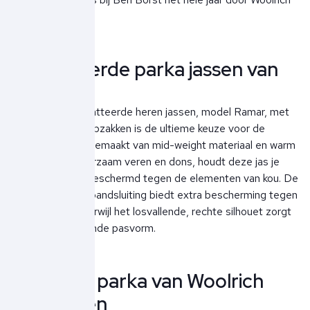
te verkrijgen.
Gewatteerde parka jassen van
Woolrich
De Woolrich gewatteerde heren jassen, model Ramar, met
donsvulling en klepzakken is de ultieme keuze voor de
koudere dagen. Gemaakt van mid-weight materiaal en warm
gevoerd met duurzaam veren en dons, houdt deze jas je
comfortabel en beschermd tegen de elementen van kou. De
kraag met klittenbandsluiting biedt extra bescherming tegen
de koude wind, terwijl het losvallende, rechte silhouet zorgt
voor een flatterende pasvorm.
De Arctic parka van Woolrich
voor heren