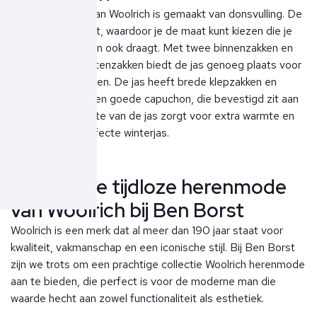
De Arctic parka van Woolrich is gemaakt van donsvulling. De
parka valt op maat, waardoor je de maat kunt kiezen die je
normaal gesproken ook draagt. Met twee binnenzakken en
meer dan drie buitenzakken biedt de jas genoeg plaats voor
al je benodigdheden. De jas heeft brede klepzakken en
steekzakken en een goede capuchon, die bevestigd zit aan
de kraag. De lengte van de jas zorgt voor extra warmte en
maakt het de perfecte winterjas.
Ontdek de tijdloze herenmode
van Woolrich bij Ben Borst
Woolrich is een merk dat al meer dan 190 jaar staat voor
kwaliteit, vakmanschap en een iconische stijl. Bij Ben Borst
zijn we trots om een prachtige collectie Woolrich herenmode
aan te bieden, die perfect is voor de moderne man die
waarde hecht aan zowel functionaliteit als esthetiek.