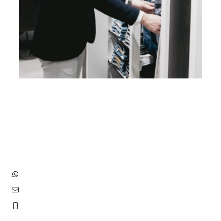
Heb je vragen? Neem contact
op met ons!
Hoofdstraat 83
2202 EV Noordwijk aan Zee
+31 (0)6 3848 0689
contact@benborst.nl
071 362 25 35