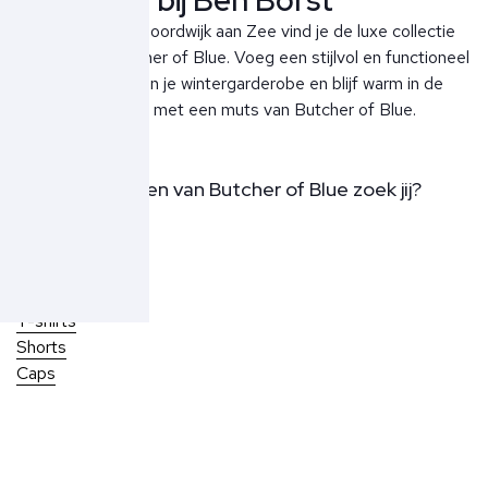
Bij Ben Borst in Noordwijk aan Zee vind je de luxe collectie
mutsen van Butcher of Blue. Voeg een stijlvol en functioneel
accessoire toe aan je wintergarderobe en blijf warm in de
koudere maanden met een muts van Butcher of Blue.
Welke producten van Butcher of Blue zoek jij?
Polo's
Truien
Overshirts
Overhemden
T-shirts
Shorts
Caps
Over Ben Borst