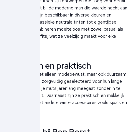
Butcher of Blue mutsen zijn ontworpen met oog voor detail
en passen perfect bij de moderne man die waarde hecht aan
stijl. De mutsen zijn beschikbaar in diverse kleuren en
ontwerpen, van klassieke neutrale tinten tot eigentijdse
accenten. Ze combineren moeiteloos met zowel casual als
meer geklede outfits, wat ze veelzijdig maakt voor elke
gelegenheid.
Duurzaam en praktisch
De mutsen zijn niet alleen modebewust, maar ook duurzaam.
De materialen zijn zorgvuldig geselecteerd voor hun lange
levensduur, zodat je muts jarenlang meegaat zonder in te
boeten op kwaliteit. Daarnaast zijn ze praktisch en makkelijk
te combineren met andere winteraccessoires zoals sjaals en
handschoenen.
Te vinden bij Ben Borst