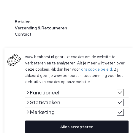
Betalen
Verzending & Retourneren
Contact
www.benborst.nl gebruikt cookies om de website te
verbeteren en te analyseren. Als je meer wilt weten over
deze cookies, klik dan hier voor
ons cookie beleid
. Bij
akkoord geef je www.benborst.nl toestemming voor het
gebruik van cookies op onze website.
© 2026 Ben Borst
Functioneel
|
Algemene voorwaarden
|
Privacy Policy
Statistieken
Marketing
Alles accepteren