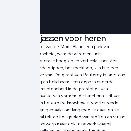
Schrijf je in!
Peuterey jassen voor heren
Peuterey is een top van de Mont Blanc: een plek van
majestueuze schoonheid, waar de aarde en lucht
samenkomen, waar grote hoogten en verticale lijnen één
worden. De drie rode stippen, het merklogo, zijn hier een
grafische weergave van. De geest van Peuterey is ontstaan
uit deze omgeving en belichaamt een gepassioneerde
zoektocht naar uitmuntendheid in de prestaties van
materialen, de eenvoud van vormen, de functionaliteit van
details, kortom een betaalbare knowhow in voortdurende
groei. De jassen zijn gemaakt om lang mee te gaan en ze
garanderen topkwaliteit op het gebied van stoffen en vulling,
een onberispelijk ontwerp maar ook maatwerk waarbij
gedacht is aan details en multifunctionele functies.