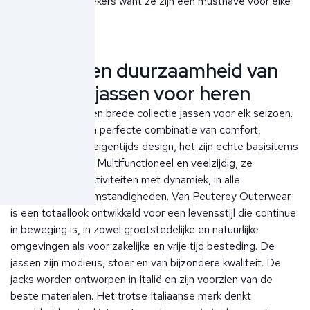
deze modeklassiekers want ze zijn een musthave voor elke
kledingkast.
Kwaliteit en duurzaamheid van
Peuterey jassen voor heren
Peuterey biedt een brede collectie jassen voor elk seizoen.
De jassen zijn een perfecte combinatie van comfort,
functionaliteit en eigentijds design, het zijn echte basisitems
in elke garderobe. Multifunctioneel en veelzijdig, ze
begeleiden alle activiteiten met dynamiek, in alle
klimatologische omstandigheden. Van Peuterey Outerwear
is een totaallook ontwikkeld voor een levensstijl die continue
in beweging is, in zowel grootstedelijke en natuurlijke
omgevingen als voor zakelijke en vrije tijd besteding. De
jassen zijn modieus, stoer en van bijzondere kwaliteit. De
jacks worden ontworpen in Italië en zijn voorzien van de
beste materialen. Het trotse Italiaanse merk denkt