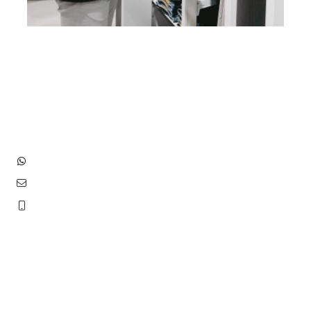
Heb je vragen? Neem contact
op met ons!
Hoofdstraat 83
2202 EV Noordwijk aan Zee
+31 (0)6 3848 0689
contact@benborst.nl
071 362 25 35