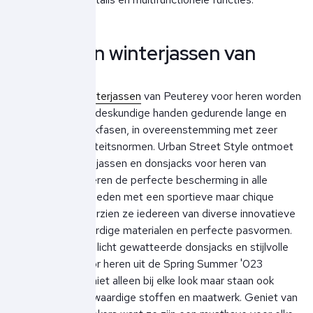
Zomer- en winterjassen van
Peuterey
De
zomer- en winterjassen
van Peuterey voor heren worden
vervaardigd door deskundige handen gedurende lange en
nauwgezette werkfasen, in overeenstemming met zeer
veeleisende kwaliteitsnormen. Urban Street Style ontmoet
functionaliteit: de jassen en donsjacks voor heren van
Peuterey garanderen de perfecte bescherming in alle
weersomstandigheden met een sportieve maar chique
uitstraling. Zo voorzien ze iedereen van diverse innovatieve
stoffen, hoogwaardige materialen en perfecte pasvormen.
De cosy zittende licht gewatteerde donsjacks en stijlvolle
bodywarmers voor heren uit de Spring Summer '023
collectie passen niet alleen bij elke look maar staan ook
garant voor hoogwaardige stoffen en maatwerk. Geniet van