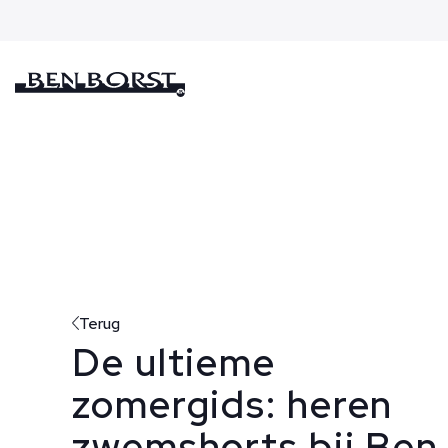
Terug
De ultieme
zomergids: heren
zwemshorts bij Ben