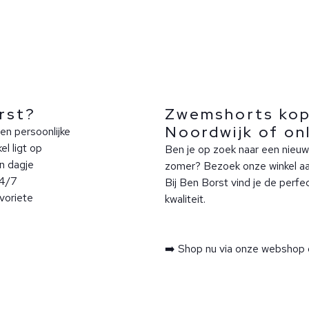
rst?
Zwemshorts kop
Noordwijk of on
en persoonlijke
l ligt op
Ben je op zoek naar een nieu
n dagje
zomer? Bezoek onze winkel aan
24/7
Bij Ben Borst vind je de perfe
avoriete
kwaliteit.
➡️ Shop nu via onze webshop 