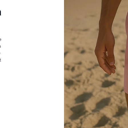
n
e
n
e
t
n