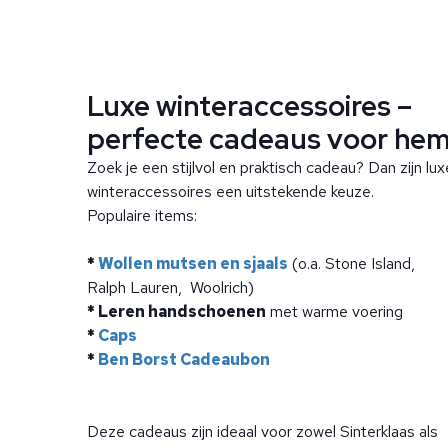
Luxe winteraccessoires –
perfecte cadeaus voor he
Zoek je een stijlvol en praktisch cadeau? Dan zijn lux
winteraccessoires een uitstekende keuze.
Populaire items:
*
Wollen
mu
tsen en sjaals
(o.a. Stone Island,
Ralph Lauren, Woolrich)
* Leren handschoenen
met warme voering
*
C
aps
*
Ben Borst Cadeaubon
Deze cadeaus zijn ideaal voor zowel Sinterklaas als