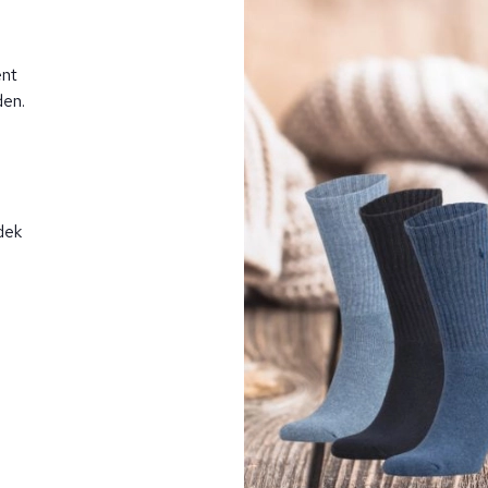
ent
den.
dek