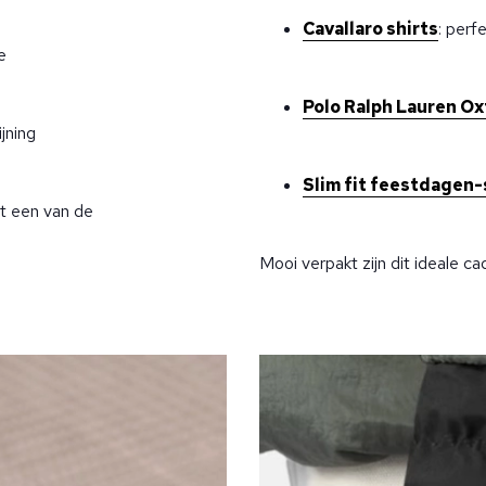
Cavallaro shirts
: perf
e
Polo Ralph Lauren Ox
ijning
Slim fit feestdagen-
ft een van de
Mooi verpakt zijn dit ideale 