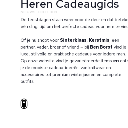
Heren Cadeaugids
NIEUWS
ECHT BEN
De feestdagen staan weer voor de deur en dat betek
één ding: tijd om het perfecte cadeau voor hem te vin
Of je nu shopt voor
Sinterklaas
,
Kerstmis
, een
partner, vader, broer of vriend — bij
Ben Borst
vind je
luxe, stijlvolle en praktische cadeaus voor iedere man.
Op onze website vind je gevarieërderde items
en
ont
je de mooiste cadeau-ideeën: van knitwear en
accessoires tot premium winterjassen en complete
outfits.