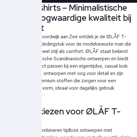
ØLÅF T-shirts – Minimalistische
stijl en hoogwaardige kwaliteit bij
Ben Borst
Bij Ben Borst in Noordwijk aan Zee ontdek je de ØLÅF T-
shirts, het ideale kledingstuk voor de modebewuste man die
op zoek is naar zowel stijl als comfort. ØLÅF staat bekend
om zijn minimalistische Scandinavische ontwerpen en biedt
T-shirts die perfect passen bij een eigentijdse, casual look.
Deze T-shirts zijn ontworpen met oog voor detail en zijn
vervaardigd uit premium stoffen die zorgen voor een
comfortabele pasvorm, ideaal voor dagelijks gebruik.
Waarom kiezen voor ØLÅF T-
shirts?
ØLÅF T-shirts combineren tijdloze ontwerpen met