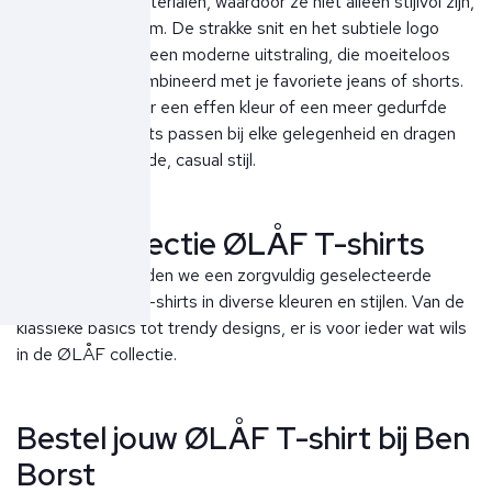
hoogwaardige materialen, waardoor ze niet alleen stijlvol zijn,
maar ook duurzaam. De strakke snit en het subtiele logo
geven elk T-shirt een moderne uitstraling, die moeiteloos
kan worden gecombineerd met je favoriete jeans of shorts.
Of je nu kiest voor een effen kleur of een meer gedurfde
tint, ØLÅF T-shirts passen bij elke gelegenheid en dragen
bij aan een verfijnde, casual stijl.
Onze collectie ØLÅF T-shirts
Bij Ben Borst bieden we een zorgvuldig geselecteerde
collectie ØLÅF T-shirts in diverse kleuren en stijlen. Van de
klassieke basics tot trendy designs, er is voor ieder wat wils
in de ØLÅF collectie.
Bestel jouw ØLÅF T-shirt bij Ben
Borst