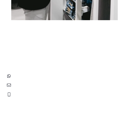
Heb je vragen? Neem contact
op met ons!
Hoofdstraat 83
2202 EV Noordwijk aan Zee
+31 (0)6 3848 0689
contact@benborst.nl
071 362 25 35