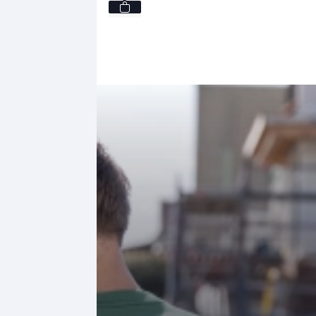
S
75,
-