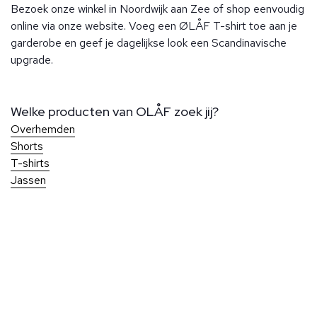
Bezoek onze winkel in Noordwijk aan Zee of shop eenvoudig
online via onze website. Voeg een ØLÅF T-shirt toe aan je
garderobe en geef je dagelijkse look een Scandinavische
upgrade.
Welke producten van OLÅF zoek jij?
Overhemden
Shorts
T-shirts
Jassen
Over Ben Borst
Bij Ben Borst geniet je van persoonlijke service en aandacht
voor elk detail, zodat je altijd perfect gekleed de deur uit
Klantenservice
gaat. Onze winkels, gelegen in het hart van Noordwijk en op
Bij Ben Borst geniet je van persoonlijke service en aandacht
slechts 200 meter van de kust, bieden een stijlvolle en