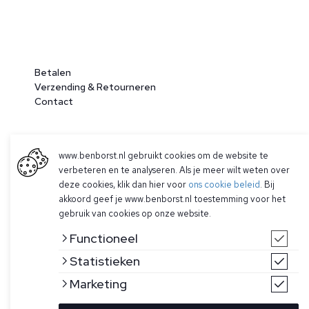
Betalen
Verzending & Retourneren
Contact
www.benborst.nl gebruikt cookies om de website te
verbeteren en te analyseren. Als je meer wilt weten over
deze cookies, klik dan hier voor
ons cookie beleid
. Bij
akkoord geef je www.benborst.nl toestemming voor het
gebruik van cookies op onze website.
© 2026 Ben Borst
Functioneel
|
Algemene voorwaarden
|
Privacy Policy
Statistieken
Marketing