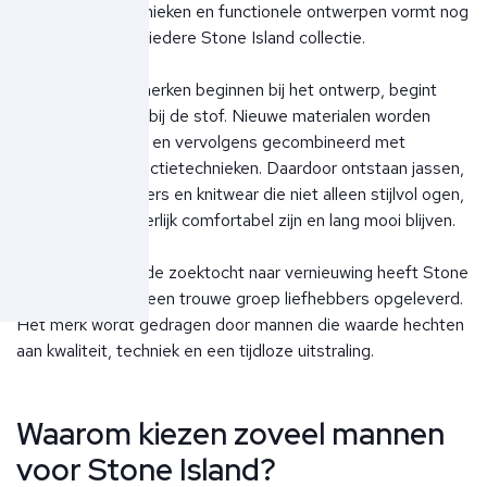
verf- en wastechnieken en functionele ontwerpen vormt nog
altijd het hart van iedere Stone Island collectie.
Waar veel modemerken beginnen bij het ontwerp, begint
Stone Island juist bij de stof. Nieuwe materialen worden
uitgebreid getest en vervolgens gecombineerd met
innovatieve productietechnieken. Daardoor ontstaan jassen,
overshirts, sweaters en knitwear die niet alleen stijlvol ogen,
maar ook uitzonderlijk comfortabel zijn en lang mooi blijven.
Deze voortdurende zoektocht naar vernieuwing heeft Stone
Island wereldwijd een trouwe groep liefhebbers opgeleverd.
Het merk wordt gedragen door mannen die waarde hechten
aan kwaliteit, techniek en een tijdloze uitstraling.
Waarom kiezen zoveel mannen
voor Stone Island?