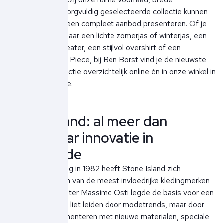
maatvoering en zorgvuldig geselecteerde collectie kunnen
wij ieder seizoen een compleet aanbod presenteren. Of je
nu op zoek bent naar een lichte zomerjas of winterjas, een
comfortabele sweater, een stijlvol overshirt of een
exclusieve Ghost Piece, bij Ben Borst vind je de nieuwste
Stone Island collectie overzichtelijk online én in onze winkel in
Noordwijk aan Zee.
Stone Island: al meer dan
veertig jaar innovatie in
herenmode
Sinds de oprichting in 1982 heeft Stone Island zich
ontwikkeld tot een van de meest invloedrijke kledingmerken
ter wereld. Oprichter Massimo Osti legde de basis voor een
merk dat zich niet liet leiden door modetrends, maar door
innovatie. Experimenteren met nieuwe materialen, speciale