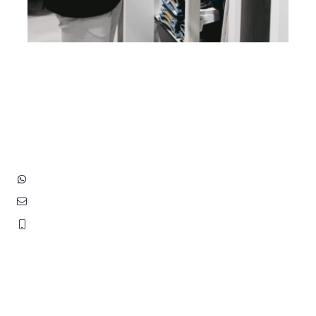
Heb je vragen? Neem contact
op met ons!
Hoofdstraat 83
2202 EV Noordwijk aan Zee
+31 (0)6 3848 0689
contact@benborst.nl
071 362 25 35