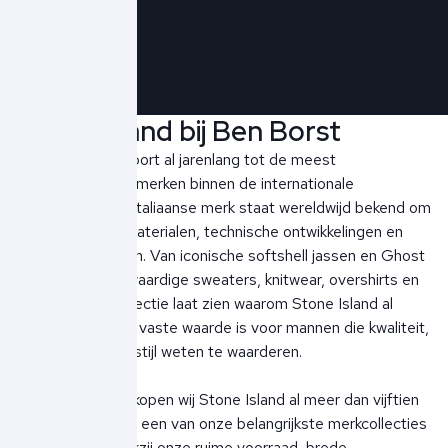
Schrijf je in!
Stone Island bij Ben Borst
Stone Island behoort al jarenlang tot de meest
toonaangevende merken binnen de internationale
herenmode. Het Italiaanse merk staat wereldwijd bekend om
zijn innovatieve materialen, technische ontwikkelingen en
tijdloze ontwerpen. Van iconische softshell jassen en Ghost
Pieces tot hoogwaardige sweaters, knitwear, overshirts en
polo's: iedere collectie laat zien waarom Stone Island al
decennialang een vaste waarde is voor mannen die kwaliteit,
functionaliteit en stijl weten te waarderen.
Bij Ben Borst verkopen wij Stone Island al meer dan vijftien
jaar en hebben wij een van onze belangrijkste merkcollecties
opgebouwd. Dankzij onze ruime voorraad, brede