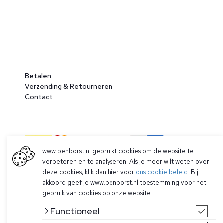
Betalen
Verzending & Retourneren
Contact
www.benborst.nl gebruikt cookies om de website te
verbeteren en te analyseren. Als je meer wilt weten over
deze cookies, klik dan hier voor
ons cookie beleid
. Bij
akkoord geef je www.benborst.nl toestemming voor het
© 2026 Ben Borst
gebruik van cookies op onze website.
|
Algemene voorwaarden
|
Privacy Policy
Functioneel