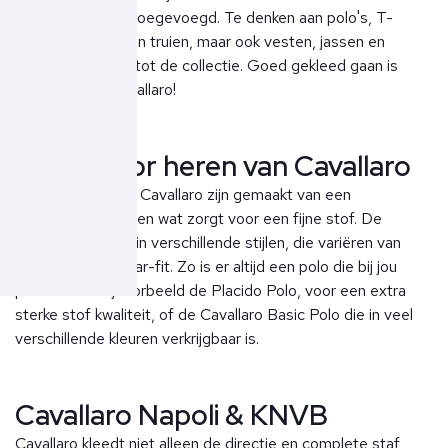
aan zijn collectie toegevoegd. Te denken aan polo's, T-
shirts, sweaters en truien, maar ook vesten, jassen en
broeken behoren tot de collectie. Goed gekleed gaan is
makkelijk met Cavallaro!
Polo's voor heren van Cavallaro
De poloshirts van Cavallaro zijn gemaakt van een
hoogwaardig katoen wat zorgt voor een fijne stof. De
poloshirts komen in verschillende stijlen, die variëren van
slim-fit naar regular-fit. Zo is er altijd een polo die bij jou
past. Neem bijvoorbeeld de Placido Polo, voor een extra
sterke stof kwaliteit, of de Cavallaro Basic Polo die in veel
verschillende kleuren verkrijgbaar is.
Cavallaro Napoli & KNVB
Cavallaro kleedt niet alleen de directie en complete staf,