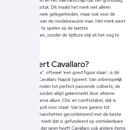
premium materialen en het vakmanschap dat ten grondslag
ligt aan elk kledingstuk. Dit maakt het merk niet alleen
geschikt voor formele gelegenheden, maar ook voor de
casual garderobe van de modebewuste man. Het merk weet
bovendien altijd in te spelen op de laatste
modeontwikkelingen, zonder de tijdloze stijl uit het oog te
verliezen.
Wat typeert Cavallaro?
"Fare la bella figura”, oftewel ‘een goed figuur slaan’, is dé
Italiaanse zin die Cavallaro Napoli typeert. Van onberispelijk
gemaakte overhemden tot perfect passende colberts; de
unieke collecties worden altijd gekenmerkt door ultieme
verfijning en Italiaanse allure. Chic en comfortabel, dat is
waar Cavallaro Napoli voor staat. Van luxe garens tot
perfect gestikte manchetten gecombineerd met de beste
stoffen, is dit een merk dat is gefundeerd op onmiskenbare
details. In de loop der jaren heeft Cavallaro ook andere items