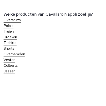
Welke producten van Cavallaro Napoli zoek jij?
Overshirts
Polo's
Truien
Broeken
T-shirts
Shorts
Overhemden
Vesten
Colberts
Jassen
Over Ben Borst
Bij Ben Borst geniet je van persoonlijke service en aandacht
voor elk detail, zodat je altijd perfect gekleed de deur uit
Klantenservice