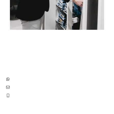
Heb je vragen? Neem contact
op met ons!
Hoofdstraat 83
2202 EV Noordwijk aan Zee
+31 (0)6 3848 0689
contact@benborst.nl
071 362 25 35