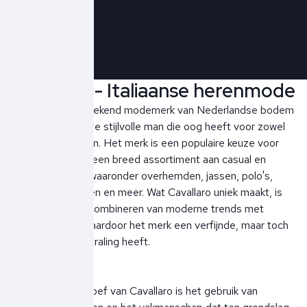
Schrijf je in!
Cavallaro - Italiaanse herenmode
Cavallaro is een bekend modemerk van Nederlandse bodem
dat zich richt op de stijlvolle man die oog heeft voor zowel
kwaliteit als design. Het merk is een populaire keuze voor
herenmode, met een breed assortiment aan casual en
zakelijke kleding, waaronder overhemden, jassen, polo's,
overshirts, broeken en meer. Wat Cavallaro uniek maakt, is
de focus op het combineren van moderne trends met
klassieke snits, waardoor het merk een verfijnde, maar toch
toegankelijke uitstraling heeft.
Een belangrijke troef van Cavallaro is het gebruik van