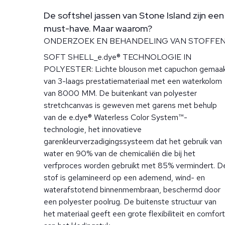
De softshel jassen van Stone Island zijn een
must-have. Maar waarom?
ONDERZOEK EN BEHANDELING VAN STOFFE
SOFT SHELL_e.dye® TECHNOLOGIE IN
POLYESTER: Lichte blouson met capuchon gemaa
van 3-laags prestatiemateriaal met een waterkolom
van 8000 MM. De buitenkant van polyester
stretchcanvas is geweven met garens met behulp
van de e.dye® Waterless Color System™-
technologie, het innovatieve
garenkleurverzadigingssysteem dat het gebruik van
water en 90% van de chemicaliën die bij het
verfproces worden gebruikt met 85% vermindert. D
stof is gelamineerd op een ademend, wind- en
waterafstotend binnenmembraan, beschermd door
een polyester poolrug. De buitenste structuur van
het materiaal geeft een grote flexibiliteit en comfort