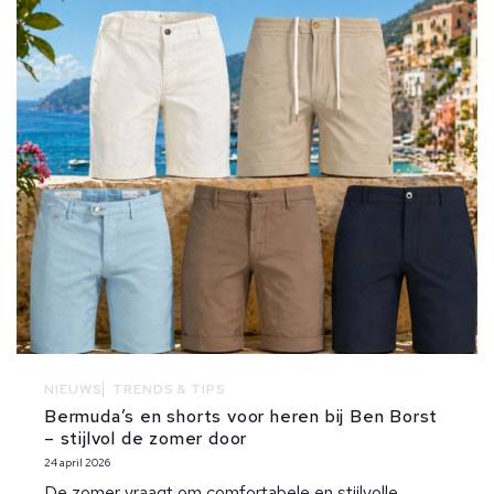
NIEUWS
TRENDS & TIPS
Bermuda’s en shorts voor heren bij Ben Borst
– stijlvol de zomer door
24 april 2026
De zomer vraagt om comfortabele en stijlvolle