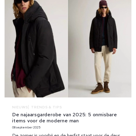
NIEUWS
TRENDS & TIPS
De najaarsgarderobe van 2025: 5 onmisbare
items voor de moderne man
08 september 2025
De zomer is voorbij en de herfst staat voor de deur.