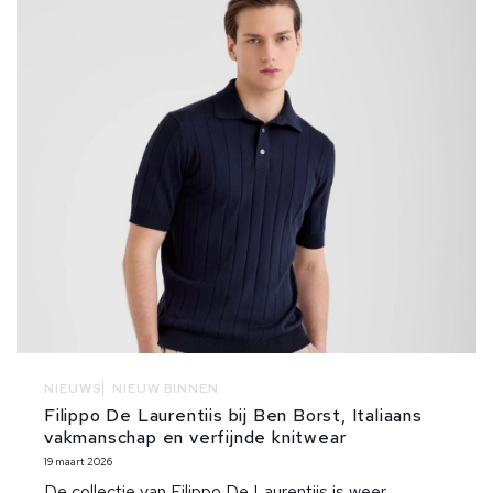
NIEUWS
NIEUW BINNEN
Filippo De Laurentiis bij Ben Borst, Italiaans
vakmanschap en verfijnde knitwear
19 maart 2026
De collectie van Filippo De Laurentiis is weer