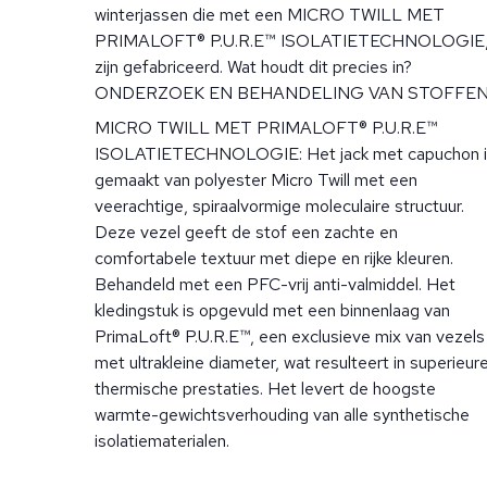
winterjassen die met een MICRO TWILL MET
PRIMALOFT® P.U.R.E™ ISOLATIETECHNOLOGIE
zijn gefabriceerd. Wat houdt dit precies in?
ONDERZOEK EN BEHANDELING VAN STOFFE
MICRO TWILL MET PRIMALOFT® P.U.R.E™
ISOLATIETECHNOLOGIE: Het jack met capuchon i
gemaakt van polyester Micro Twill met een
veerachtige, spiraalvormige moleculaire structuur.
Deze vezel geeft de stof een zachte en
comfortabele textuur met diepe en rijke kleuren.
Behandeld met een PFC-vrij anti-valmiddel. Het
kledingstuk is opgevuld met een binnenlaag van
PrimaLoft® P.U.R.E™, een exclusieve mix van vezels
met ultrakleine diameter, wat resulteert in superieur
thermische prestaties. Het levert de hoogste
warmte-gewichtsverhouding van alle synthetische
isolatiematerialen.