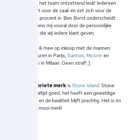
Verder is het team ontzettend leuk! Iedereen
heeft hart voor de zaak en zet zich voor de
volle 100 procent in. Ben Borst onderscheidt
zich volgens mij vooral door de persoonlijke
aandacht die wij iedere klant geven.
Soms ga ik mee op inkoop met de mannen.
Ralph Lauren in Parijs,
Santoni
,
Moorer
en
Corneliani
in Milaan. Geen straf! ;)
Mijn
favoriete merk
is
Stone Island
. Stone
Island is altijd goed, het heeft een geweldige
pasvorm en de kwaliteit blijft prachtig. Het is én
blijft een mooi merk!