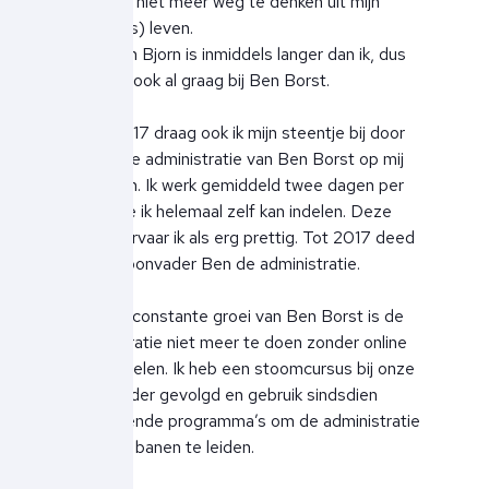
helemaal niet meer weg te denken uit mijn
(lees: ons) leven.
Mijn zoon Bjorn is inmiddels langer dan ik, dus
hij shopt ook al graag bij Ben Borst.
Sinds 2017 draag ook ik mijn steentje bij door
de gehele administratie van Ben Borst op mij
te nemen. Ik werk gemiddeld twee dagen per
week, die ik helemaal zelf kan indelen. Deze
vrijheid ervaar ik als erg prettig. Tot 2017 deed
mijn schoonvader Ben de administratie.
Door de constante groei van Ben Borst is de
administratie niet meer te doen zonder online
hulpmiddelen. Ik heb een stoomcursus bij onze
boekhouder gevolgd en gebruik sindsdien
verschillende programma’s om de administratie
in goede banen te leiden.