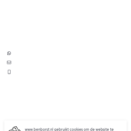
Heb je vragen? Neem contact
op met ons!
Hoofdstraat 83
2202 EV Noordwijk aan Zee
+31 (0)6 3848 0689
contact@benborst.nl
071 362 25 35
www.benborst.nl gebruikt cookies om de website te