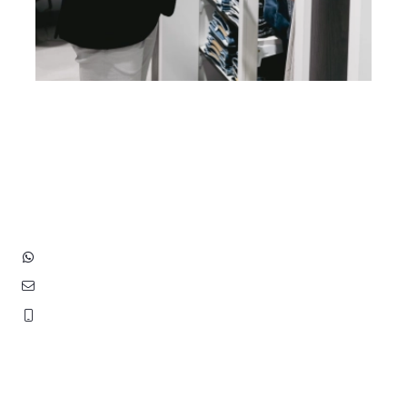
Heb je vragen? Neem contact
op met ons!
Hoofdstraat 83
2202 EV Noordwijk aan Zee
+31 (0)6 3848 0689
contact@benborst.nl
071 362 25 35