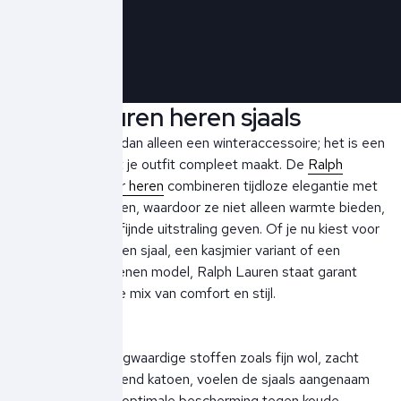
Schrijf je in!
Ralph Lauren heren sjaals
Een sjaal is meer dan alleen een winteraccessoire; het is een
stijlstatement dat je outfit compleet maakt. De
Ralph
Lauren sjaals voor heren
combineren tijdloze elegantie met
luxueuze materialen, waardoor ze niet alleen warmte bieden,
maar ook een verfijnde uitstraling geven. Of je nu kiest voor
een klassieke wollen sjaal, een kasjmier variant of een
lichtgewicht katoenen model, Ralph Lauren staat garant
voor een perfecte mix van comfort en stijl.
Gemaakt van hoogwaardige stoffen zoals fijn wol, zacht
kasjmier en ademend katoen, voelen de sjaals aangenaam
aan en bieden ze optimale bescherming tegen koude