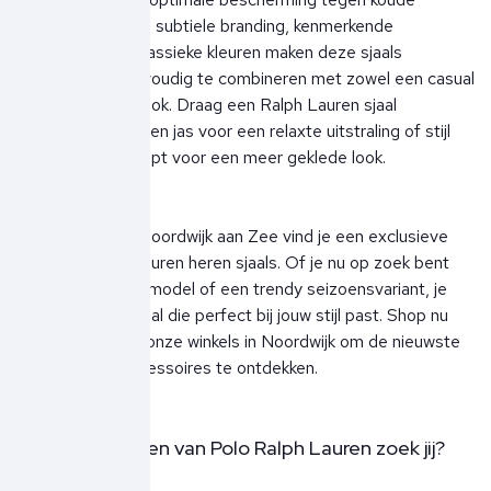
temperaturen. De subtiele branding, kenmerkende
ruitpatronen en klassieke kleuren maken deze sjaals
veelzijdig en eenvoudig te combineren met zowel een casual
als een formele look. Draag een Ralph Lauren sjaal
nonchalant over een jas voor een relaxte uitstraling of stijl
hem strak geknoopt voor een meer geklede look.
Bij Ben Borst in Noordwijk aan Zee vind je een exclusieve
collectie Ralph Lauren heren sjaals. Of je nu op zoek bent
naar een klassiek model of een trendy seizoensvariant, je
vindt altijd een sjaal die perfect bij jouw stijl past. Shop nu
online of bezoek onze winkels in Noordwijk om de nieuwste
Ralph Lauren accessoires te ontdekken.
Welke producten van Polo Ralph Lauren zoek jij?
Zwemshorts