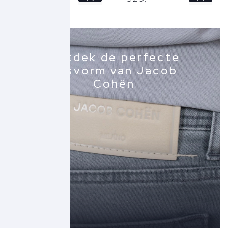
43
44
Ontdek de perfecte
pasvorm van Jacob
Cohën