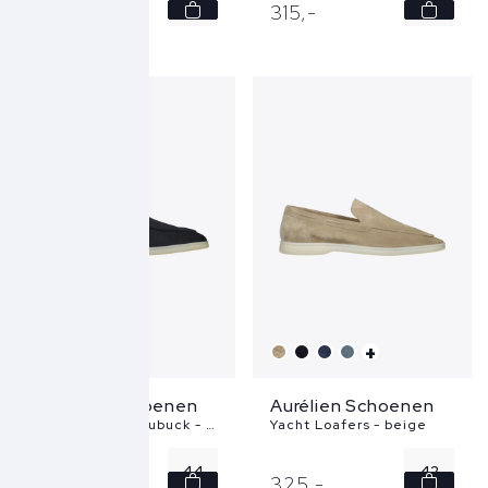
43
47
315,
-
315,
-
44
47
+
Aurélien Schoenen
Aurélien Schoenen
Yacht Loafers Nubuck - blauw
Yacht Loafers - beige
44
42
345,
-
325,
-