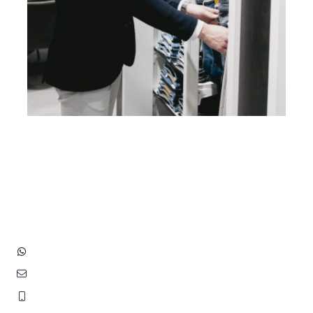
Heb je vragen? Neem contact
op met ons!
Hoofdstraat 83
2202 EV Noordwijk aan Zee
+31 (0)6 3848 0689
contact@benborst.nl
071 362 25 35