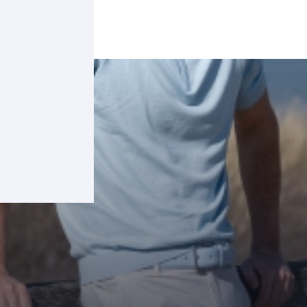
47
41
42
43
44
...