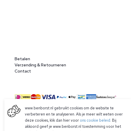
Betalen
Verzending & Retourneren
Contact
www.benborst.nl gebruikt cookies om de website te
verbeteren en te analyseren. Als je meer wilt weten over
deze cookies, klik dan hier voor
ons cookie beleid
. Bij
© 2026 Ben Borst
akkoord geef je www.benborst.nl toestemming voor het
|
Algemene voorwaarden
|
Privacy Policy