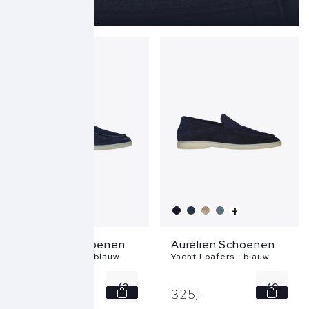
+
+
Aurélien Schoenen
Aurélien Schoenen
Yacht Loafers - blauw
Yacht Loafers - blauw
42
40
315,
-
325,
-