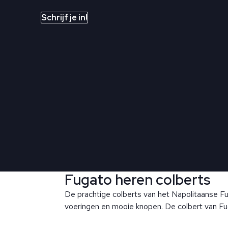
Schrijf je in!
Fugato heren colberts
De prachtige colberts van het Napolitaanse Fug
voeringen en mooie knopen. De colbert van Fug