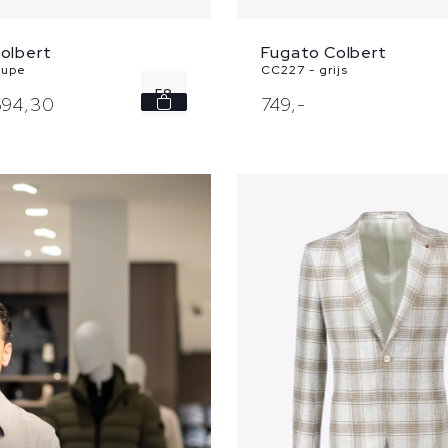
olbert
Fugato Colbert
aupe
CC227 - grijs
58
594,
30
749,
-