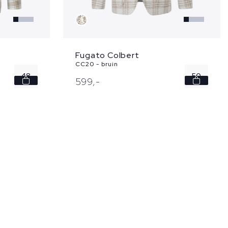
Fugato Colbert
CC20 - bruin
48
50
599,
-
50
52
52