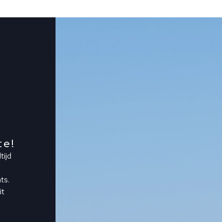
te!
tijd
ts.
it