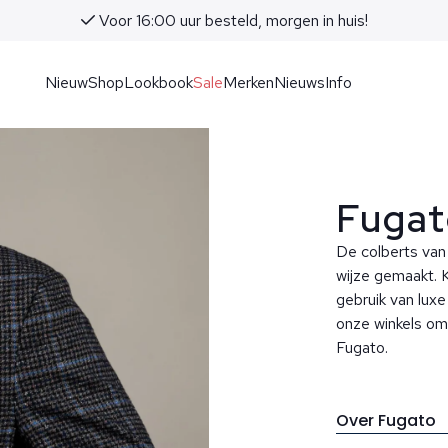
Voor 16:00 uur besteld, morgen in huis!
Nieuw
Shop
Lookbook
Sale
Merken
Nieuws
Info
Fugat
De colberts van
wijze gemaakt. K
gebruik van lux
onze winkels om
Fugato.
Over Fugato