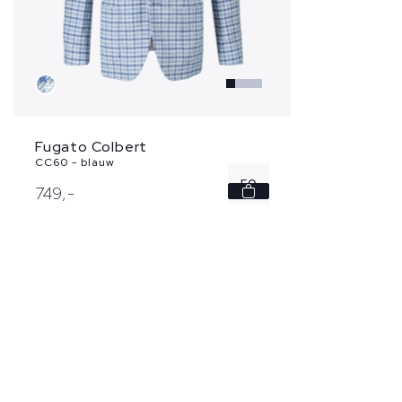
Fugato Colbert
CC60 - blauw
50
749,
-
54