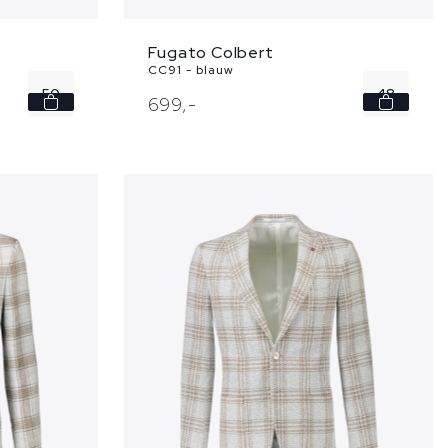
Fugato Colbert
CC91 - blauw
50
48
699,
-