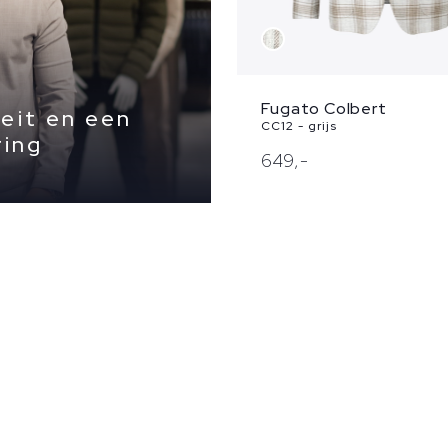
Fugato Colbert
eit en een
CC12 - grijs
ring
649,
-