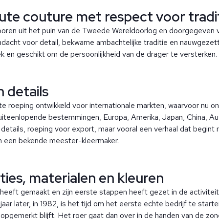
aute couture met respect voor tradi
eboren uit het puin van de Tweede Wereldoorlog en doorgegeven 
aandacht voor detail, bekwame ambachtelijke traditie en nauwgezet
k en geschikt om de persoonlijkheid van de drager te versterken.
 details
echte roeping ontwikkeld voor internationale markten, waarvoor n
uiteenlopende bestemmingen, Europa, Amerika, Japan, China, Au
 details, roeping voor export, maar vooral een verhaal dat begint 
van een bekende meester-kleermaker.
ies, materialen en kleuren
heeft gemaakt en zijn eerste stappen heeft gezet in de activiteit
jaar later, in 1982, is het tijd om het eerste echte bedrijf te sta
pgemerkt blijft. Het roer gaat dan over in de handen van de zone