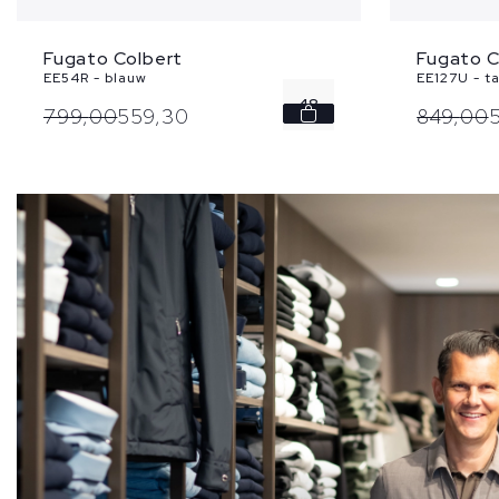
Fugato Colbert
Fugato C
EE54R - blauw
EE127U - t
48
799,
00
559,
30
849,
00