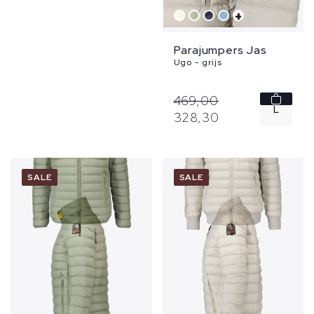
+
Parajumpers Jas
Ugo - grijs
469,
00
L
328,
30
XL
SALE
SALE