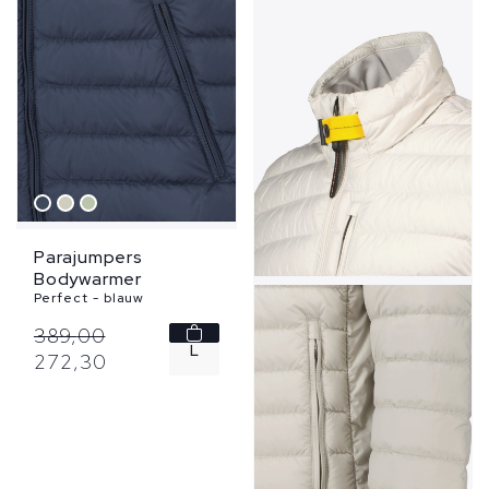
Parajumpers
Bodywarmer
Perfect - blauw
389,
00
L
272,
30
XL
3XL