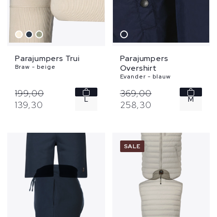
Parajumpers Trui
Parajumpers
Braw - beige
Overshirt
Evander - blauw
199,
00
369,
00
L
M
139,
30
258,
30
XL
XL
XXL
SALE