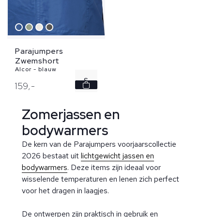
Parajumpers
Zwemshort
Alcor - blauw
S
159,
-
M
Zomerjassen en
L
bodywarmers
De kern van de Parajumpers voorjaarscollectie
XL
2026 bestaat uit
lichtgewicht jassen en
bodywarmers
. Deze items zijn ideaal voor
wisselende temperaturen en lenen zich perfect
voor het dragen in laagjes.
De ontwerpen zijn praktisch in gebruik en