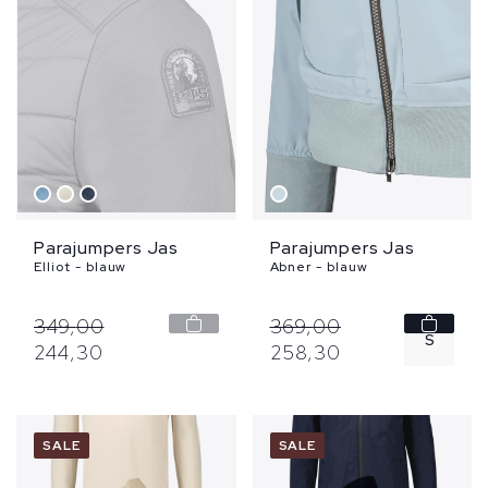
Parajumpers Jas
Parajumpers Jas
Elliot - blauw
Abner - blauw
349,
00
369,
00
S
244,
30
258,
30
SALE
SALE