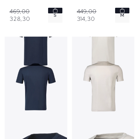
469,
00
449,
00
S
M
328,
30
314,
30
XL
XXL