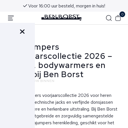
Advies in onze winkels in Noordwijk aan Zee
0
Terug
Parajumpers
Voorjaarscollectie 2026 –
jassen, bodywarmers en
meer bij Ben Borst
NIEUWS
NIEUW BINNEN
De Parajumpers voorjaarscollectie 2026 voor heren
combineert technische jacks en verfijnde donsjassen
met een stoere en herkenbare uitstraling. Bij Ben Borst
vind je een uitgebreide en zorgvuldig samengestelde
collectie Parajumpers herenkleding, geschikt voor het