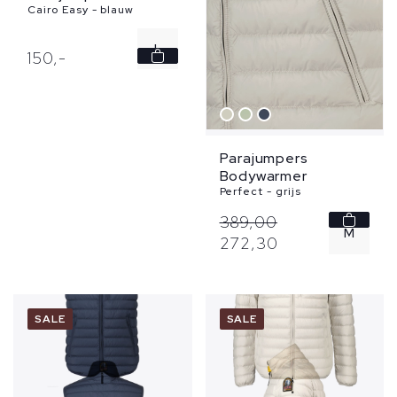
Cairo Easy - blauw
L
150,
-
XL
Parajumpers
Bodywarmer
Perfect - grijs
389,
00
M
272,
30
XXL
3XL
SALE
SALE