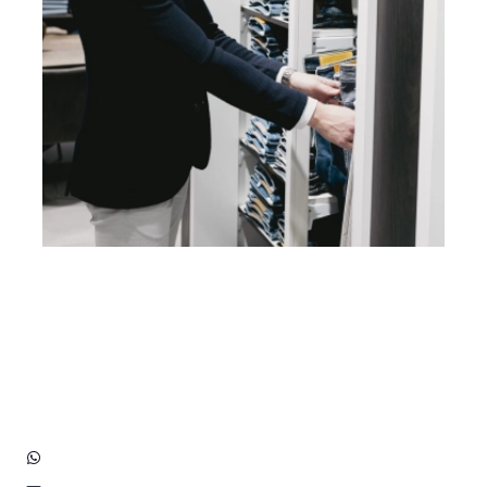
Heb je vragen? Neem contact
op met ons!
Hoofdstraat 83
2202 EV Noordwijk aan Zee
+31 (0)6 3848 0689