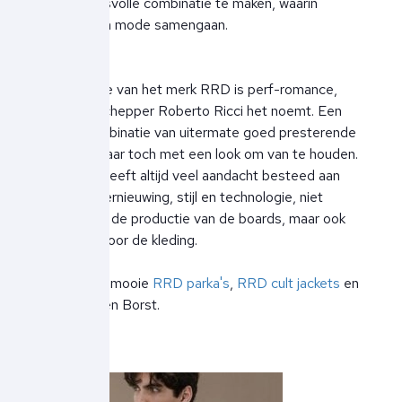
een succesvolle combinatie te maken, waarin
techniek en mode samengaan.
De filosofie van het merk RRD is perf-romance,
zoals de schepper Roberto Ricci het noemt. Een
unieke combinatie van uitermate goed presterende
stoffen, maar toch met een look om van te houden.
Het merk heeft altijd veel aandacht besteed aan
detail en vernieuwing, stijl en technologie, niet
alleen voor de productie van de boards, maar ook
en vooral voor de kleding.
Ontdek de mooie
RRD parka's
,
RRD cult jackets
en
meer bij Ben Borst.