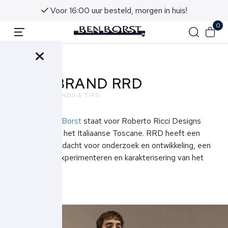
Voor 16:00 uur besteld, morgen in huis!
0
Terug
NEW BRAND RRD
NIEUWS
TRENDS & TIPS
RRD bij Ben Borst
staat voor Roberto Ricci Designs
afkomstig uit het Italiaanse Toscane. RRD heeft een
duidelijke aandacht voor onderzoek en ontwikkeling, een
cultuur van experimenteren en karakterisering van het
eindproduct.