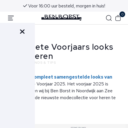
Voor 16:00 uur besteld, morgen in huis!
0
Terug
Complete Voorjaars looks
voor heren
NIEUWS
TRENDS & TIPS
Ontdek de
compleet samengestelde looks van
Ben Borst
– Voorjaar 2025. Het voorjaar 2025 is
gearriveerd en wij bij Ben Borst in Noordwijk aan Zee
zijn trots om de nieuwste modecollectie voor heren te
presenteren.