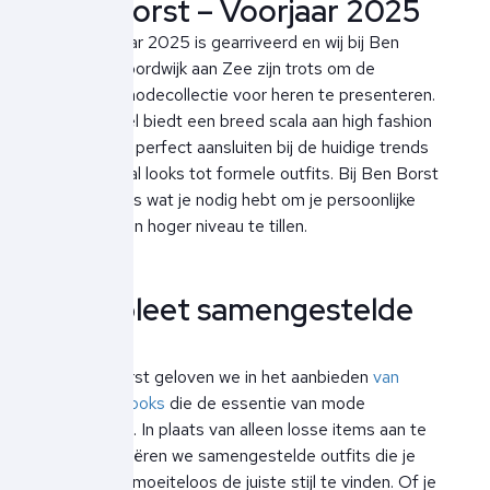
Ben Borst – Voorjaar 2025
Het voorjaar 2025 is gearriveerd en wij bij Ben
Borst in Noordwijk aan Zee zijn trots om de
nieuwste modecollectie voor heren te presenteren.
Onze winkel biedt een breed scala aan high fashion
merken die perfect aansluiten bij de huidige trends
– van casual looks tot formele outfits. Bij Ben Borst
vindt je alles wat je nodig hebt om je persoonlijke
stijl naar een hoger niveau te tillen.
Compleet samengestelde
looks
Bij Ben Borst geloven we in het aanbieden
van
complete looks
die de essentie van mode
vastleggen. In plaats van alleen losse items aan te
bieden, creëren we samengestelde outfits die je
helpen om moeiteloos de juiste stijl te vinden. Of je