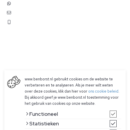
+31 (0)6 3848 0689
contact@benborst.nl
071 362 25 35
www.benborst.nl gebruikt cookies om de website te
verbeteren en te analyseren. Als je meer wilt weten
Betalen
over deze cookies, klik dan hier voor
ons cookie beleid
.
Verzending & Retourneren
Bij akkoord geef je www.benborst.nl toestemming voor
Contact
het gebruik van cookies op onze website.
Functioneel
Statistieken